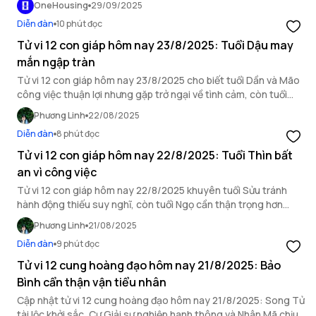
OneHousing
29/09/2025
Diễn đàn
10 phút đọc
Tử vi 12 con giáp hôm nay 23/8/2025: Tuổi Dậu may
mắn ngập tràn
Tử vi 12 con giáp hôm nay 23/8/2025 cho biết tuổi Dần và Mão
công việc thuận lợi nhưng gặp trở ngại về tình cảm, còn tuổi
Dậu may mắn ngập tràn.
Phương Linh
22/08/2025
Diễn đàn
8 phút đọc
Tử vi 12 con giáp hôm nay 22/8/2025: Tuổi Thìn bất
an vì công việc
Tử vi 12 con giáp hôm nay 22/8/2025 khuyên tuổi Sửu tránh
hành động thiếu suy nghĩ, còn tuổi Ngọ cần thận trọng hơn
trong mối quan hệ xã giao.
Phương Linh
21/08/2025
Diễn đàn
9 phút đọc
Tử vi 12 cung hoàng đạo hôm nay 21/8/2025: Bảo
Bình cẩn thận vận tiểu nhân
Cập nhật tử vi 12 cung hoàng đạo hôm nay 21/8/2025: Song Tử
tài lộc khởi sắc, Cự Giải sự nghiệp hanh thông và Nhân Mã chịu