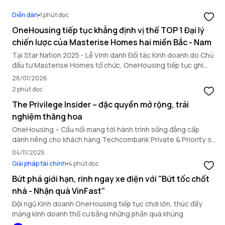
Diễn đàn
1 phút đọc
OneHousing tiếp tục khẳng định vị thế TOP 1 Đại lý
chiến lược của Masterise Homes hai miền Bắc - Nam
Tại Star Nation 2025 - Lễ Vinh danh Đối tác Kinh doanh do Chủ
đầu tư Masterise Homes tổ chức, OneHousing tiếp tục ghi
dấu ấn nổi bật với loạt thành tích quan trọng, khẳng định năng
28/01/2026
lực triển khai toàn diện và vai trò đối tác chiến lược hàng đầu.
2 phút đọc
The Privilege Insider – đặc quyền mở rộng, trải
nghiệm thăng hoa
OneHousing – Cầu nối mang tới hành trình sống đẳng cấp
dành riêng cho khách hàng Techcombank Private & Priority sở
hữu bất động sản Masterise Homes.
04/11/2025
Giải pháp tài chính
4 phút đọc
Bứt phá giới hạn, rinh ngay xe điện với "Bứt tốc chốt
nhà - Nhận quà VinFast"
Đội ngũ Kinh doanh OneHousing tiếp tục chơi lớn, thúc đẩy
mảng kinh doanh thổ cư bằng những phần quà khủng