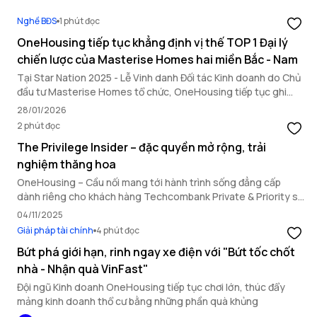
Nghề BĐS
1 phút đọc
OneHousing tiếp tục khẳng định vị thế TOP 1 Đại lý
chiến lược của Masterise Homes hai miền Bắc - Nam
Tại Star Nation 2025 - Lễ Vinh danh Đối tác Kinh doanh do Chủ
đầu tư Masterise Homes tổ chức, OneHousing tiếp tục ghi
dấu ấn nổi bật với loạt thành tích quan trọng, khẳng định năng
28/01/2026
lực triển khai toàn diện và vai trò đối tác chiến lược hàng đầu.
2 phút đọc
The Privilege Insider – đặc quyền mở rộng, trải
nghiệm thăng hoa
OneHousing – Cầu nối mang tới hành trình sống đẳng cấp
dành riêng cho khách hàng Techcombank Private & Priority sở
hữu bất động sản Masterise Homes.
04/11/2025
Giải pháp tài chính
4 phút đọc
Bứt phá giới hạn, rinh ngay xe điện với "Bứt tốc chốt
nhà - Nhận quà VinFast"
Đội ngũ Kinh doanh OneHousing tiếp tục chơi lớn, thúc đẩy
mảng kinh doanh thổ cư bằng những phần quà khủng