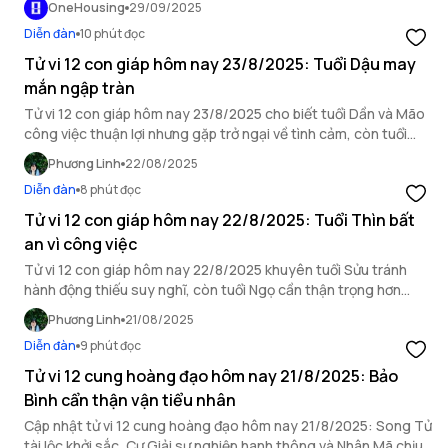
OneHousing
29/09/2025
Diễn đàn
10 phút đọc
Tử vi 12 con giáp hôm nay 23/8/2025: Tuổi Dậu may
mắn ngập tràn
Tử vi 12 con giáp hôm nay 23/8/2025 cho biết tuổi Dần và Mão
công việc thuận lợi nhưng gặp trở ngại về tình cảm, còn tuổi
Dậu may mắn ngập tràn.
Phương Linh
22/08/2025
Diễn đàn
8 phút đọc
Tử vi 12 con giáp hôm nay 22/8/2025: Tuổi Thìn bất
an vì công việc
Tử vi 12 con giáp hôm nay 22/8/2025 khuyên tuổi Sửu tránh
hành động thiếu suy nghĩ, còn tuổi Ngọ cần thận trọng hơn
trong mối quan hệ xã giao.
Phương Linh
21/08/2025
Diễn đàn
9 phút đọc
Tử vi 12 cung hoàng đạo hôm nay 21/8/2025: Bảo
Bình cẩn thận vận tiểu nhân
Cập nhật tử vi 12 cung hoàng đạo hôm nay 21/8/2025: Song Tử
tài lộc khởi sắc, Cự Giải sự nghiệp hanh thông và Nhân Mã chịu