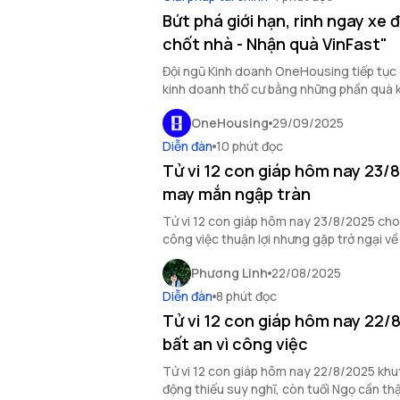
Bứt phá giới hạn, rinh ngay xe đ
chốt nhà - Nhận quà VinFast"
Đội ngũ Kinh doanh OneHousing tiếp tục 
kinh doanh thổ cư bằng những phần quà 
OneHousing
29/09/2025
Diễn đàn
10 phút đọc
Tử vi 12 con giáp hôm nay 23/
may mắn ngập tràn
Tử vi 12 con giáp hôm nay 23/8/2025 cho
công việc thuận lợi nhưng gặp trở ngại về
may mắn ngập tràn.
Phương Linh
22/08/2025
Diễn đàn
8 phút đọc
Tử vi 12 con giáp hôm nay 22/
bất an vì công việc
Tử vi 12 con giáp hôm nay 22/8/2025 khu
động thiếu suy nghĩ, còn tuổi Ngọ cần th