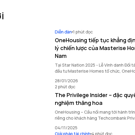
i
Diễn đàn
1 phút đọc
OneHousing tiếp tục khẳng địn
lý chiến lược của Masterise Ho
Nam
Tại Star Nation 2025 - Lễ Vinh danh Đối 
đầu tư Masterise Homes tổ chức, OneHou
ấn nổi bật với loạt thành tích quan trọng,
28/01/2026
khai toàn diện và vai trò đối tác chiến lượ
2 phút đọc
The Privilege Insider – đặc quy
nghiệm thăng hoa
OneHousing – Cầu nối mang tới hành trì
riêng cho khách hàng Techcombank Privat
động sản Masterise Homes.
04/11/2025
Giải pháp tài chính
4 phút đọc