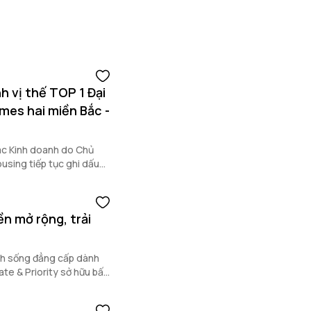
h vị thế TOP 1 Đại
mes hai miền Bắc -
tác Kinh doanh do Chủ
sing tiếp tục ghi dấu
 khẳng định năng lực triển
c hàng đầu.
ền mở rộng, trải
nh sống đẳng cấp dành
e & Priority sở hữu bất