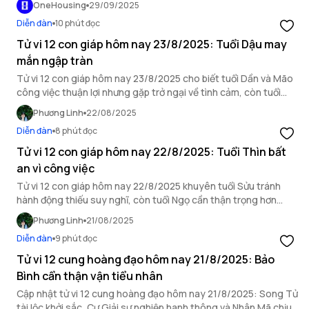
OneHousing
29/09/2025
Diễn đàn
10 phút đọc
Tử vi 12 con giáp hôm nay 23/8/2025: Tuổi Dậu may
mắn ngập tràn
Tử vi 12 con giáp hôm nay 23/8/2025 cho biết tuổi Dần và Mão
công việc thuận lợi nhưng gặp trở ngại về tình cảm, còn tuổi
Dậu may mắn ngập tràn.
Phương Linh
22/08/2025
Diễn đàn
8 phút đọc
Tử vi 12 con giáp hôm nay 22/8/2025: Tuổi Thìn bất
an vì công việc
Tử vi 12 con giáp hôm nay 22/8/2025 khuyên tuổi Sửu tránh
hành động thiếu suy nghĩ, còn tuổi Ngọ cần thận trọng hơn
trong mối quan hệ xã giao.
Phương Linh
21/08/2025
Diễn đàn
9 phút đọc
Tử vi 12 cung hoàng đạo hôm nay 21/8/2025: Bảo
Bình cẩn thận vận tiểu nhân
Cập nhật tử vi 12 cung hoàng đạo hôm nay 21/8/2025: Song Tử
tài lộc khởi sắc, Cự Giải sự nghiệp hanh thông và Nhân Mã chịu