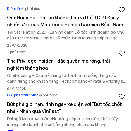
Diễn đàn
1 phút đọc
OneHousing tiếp tục khẳng định vị thế TOP 1 Đại lý
chiến lược của Masterise Homes hai miền Bắc - Nam
Tại Star Nation 2025 - Lễ Vinh danh Đối tác Kinh doanh do Chủ
đầu tư Masterise Homes tổ chức, OneHousing tiếp tục ghi
dấu ấn nổi bật với loạt thành tích quan trọng, khẳng định năng
28/01/2026
lực triển khai toàn diện và vai trò đối tác chiến lược hàng đầu.
2 phút đọc
The Privilege Insider – đặc quyền mở rộng, trải
nghiệm thăng hoa
OneHousing – Cầu nối mang tới hành trình sống đẳng cấp
dành riêng cho khách hàng Techcombank Private & Priority sở
hữu bất động sản Masterise Homes.
04/11/2025
Giải pháp tài chính
4 phút đọc
Bứt phá giới hạn, rinh ngay xe điện với "Bứt tốc chốt
nhà - Nhận quà VinFast"
Đội ngũ Kinh doanh OneHousing tiếp tục chơi lớn, thúc đẩy
mảng kinh doanh thổ cư bằng những phần quà khủng