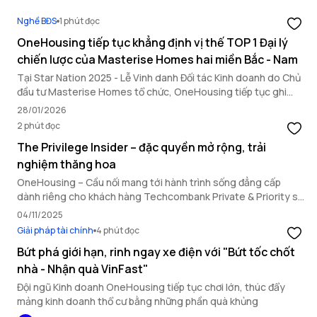
Nghề BĐS
1 phút đọc
OneHousing tiếp tục khẳng định vị thế TOP 1 Đại lý
chiến lược của Masterise Homes hai miền Bắc - Nam
Tại Star Nation 2025 - Lễ Vinh danh Đối tác Kinh doanh do Chủ
đầu tư Masterise Homes tổ chức, OneHousing tiếp tục ghi
dấu ấn nổi bật với loạt thành tích quan trọng, khẳng định năng
28/01/2026
lực triển khai toàn diện và vai trò đối tác chiến lược hàng đầu.
2 phút đọc
The Privilege Insider – đặc quyền mở rộng, trải
nghiệm thăng hoa
OneHousing – Cầu nối mang tới hành trình sống đẳng cấp
dành riêng cho khách hàng Techcombank Private & Priority sở
hữu bất động sản Masterise Homes.
04/11/2025
Giải pháp tài chính
4 phút đọc
Bứt phá giới hạn, rinh ngay xe điện với "Bứt tốc chốt
nhà - Nhận quà VinFast"
Đội ngũ Kinh doanh OneHousing tiếp tục chơi lớn, thúc đẩy
mảng kinh doanh thổ cư bằng những phần quà khủng