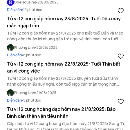
OneHousing
29/09/2025
Diễn đàn
10 phút đọc
Tử vi 12 con giáp hôm nay 23/8/2025: Tuổi Dậu may
mắn ngập tràn
Tử vi 12 con giáp hôm nay 23/8/2025 cho biết tuổi Dần và Mão
công việc thuận lợi nhưng gặp trở ngại về tình cảm, còn tuổi
Dậu may mắn ngập tràn.
Phương Linh
22/08/2025
Diễn đàn
8 phút đọc
Tử vi 12 con giáp hôm nay 22/8/2025: Tuổi Thìn bất
an vì công việc
Tử vi 12 con giáp hôm nay 22/8/2025 khuyên tuổi Sửu tránh
hành động thiếu suy nghĩ, còn tuổi Ngọ cần thận trọng hơn
trong mối quan hệ xã giao.
Phương Linh
21/08/2025
Diễn đàn
9 phút đọc
Tử vi 12 cung hoàng đạo hôm nay 21/8/2025: Bảo
Bình cẩn thận vận tiểu nhân
Cập nhật tử vi 12 cung hoàng đạo hôm nay 21/8/2025: Song Tử
tài lộc khởi sắc, Cự Giải sự nghiệp hanh thông và Nhân Mã chịu