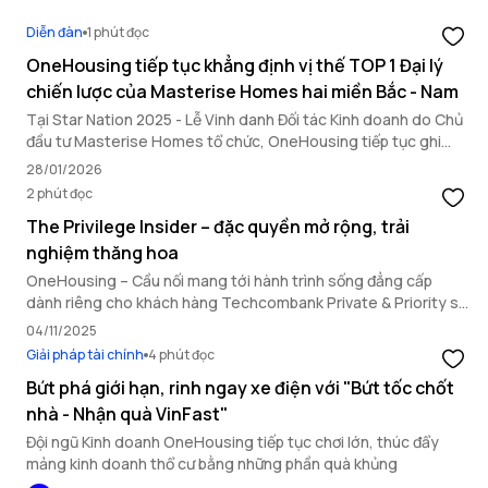
Diễn đàn
1 phút đọc
OneHousing tiếp tục khẳng định vị thế TOP 1 Đại lý
chiến lược của Masterise Homes hai miền Bắc - Nam
Tại Star Nation 2025 - Lễ Vinh danh Đối tác Kinh doanh do Chủ
đầu tư Masterise Homes tổ chức, OneHousing tiếp tục ghi
dấu ấn nổi bật với loạt thành tích quan trọng, khẳng định năng
28/01/2026
lực triển khai toàn diện và vai trò đối tác chiến lược hàng đầu.
2 phút đọc
The Privilege Insider – đặc quyền mở rộng, trải
nghiệm thăng hoa
OneHousing – Cầu nối mang tới hành trình sống đẳng cấp
dành riêng cho khách hàng Techcombank Private & Priority sở
hữu bất động sản Masterise Homes.
04/11/2025
Giải pháp tài chính
4 phút đọc
Bứt phá giới hạn, rinh ngay xe điện với "Bứt tốc chốt
nhà - Nhận quà VinFast"
Đội ngũ Kinh doanh OneHousing tiếp tục chơi lớn, thúc đẩy
mảng kinh doanh thổ cư bằng những phần quà khủng