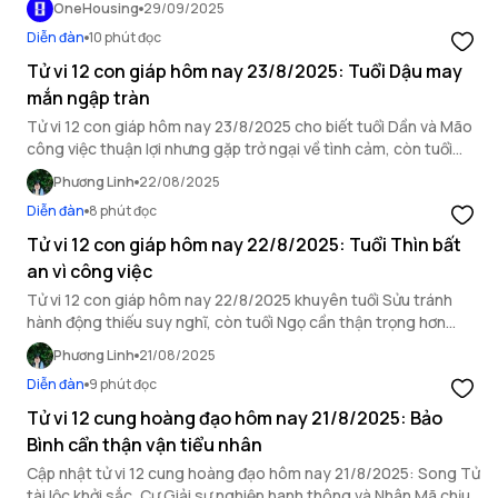
OneHousing
29/09/2025
Diễn đàn
10 phút đọc
Tử vi 12 con giáp hôm nay 23/8/2025: Tuổi Dậu may
mắn ngập tràn
Tử vi 12 con giáp hôm nay 23/8/2025 cho biết tuổi Dần và Mão
công việc thuận lợi nhưng gặp trở ngại về tình cảm, còn tuổi
Dậu may mắn ngập tràn.
Phương Linh
22/08/2025
Diễn đàn
8 phút đọc
Tử vi 12 con giáp hôm nay 22/8/2025: Tuổi Thìn bất
an vì công việc
Tử vi 12 con giáp hôm nay 22/8/2025 khuyên tuổi Sửu tránh
hành động thiếu suy nghĩ, còn tuổi Ngọ cần thận trọng hơn
trong mối quan hệ xã giao.
Phương Linh
21/08/2025
Diễn đàn
9 phút đọc
Tử vi 12 cung hoàng đạo hôm nay 21/8/2025: Bảo
Bình cẩn thận vận tiểu nhân
Cập nhật tử vi 12 cung hoàng đạo hôm nay 21/8/2025: Song Tử
tài lộc khởi sắc, Cự Giải sự nghiệp hanh thông và Nhân Mã chịu