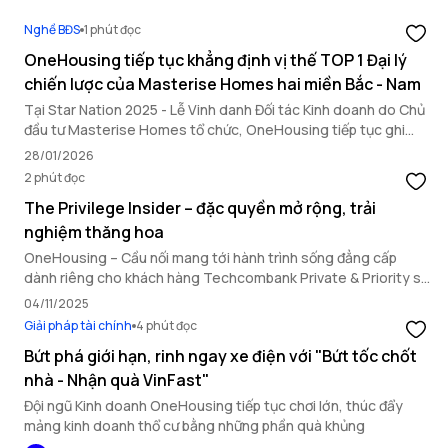
Nghề BĐS
1 phút đọc
OneHousing tiếp tục khẳng định vị thế TOP 1 Đại lý
chiến lược của Masterise Homes hai miền Bắc - Nam
Tại Star Nation 2025 - Lễ Vinh danh Đối tác Kinh doanh do Chủ
đầu tư Masterise Homes tổ chức, OneHousing tiếp tục ghi
dấu ấn nổi bật với loạt thành tích quan trọng, khẳng định năng
28/01/2026
lực triển khai toàn diện và vai trò đối tác chiến lược hàng đầu.
2 phút đọc
The Privilege Insider – đặc quyền mở rộng, trải
nghiệm thăng hoa
OneHousing – Cầu nối mang tới hành trình sống đẳng cấp
dành riêng cho khách hàng Techcombank Private & Priority sở
hữu bất động sản Masterise Homes.
04/11/2025
Giải pháp tài chính
4 phút đọc
Bứt phá giới hạn, rinh ngay xe điện với "Bứt tốc chốt
nhà - Nhận quà VinFast"
Đội ngũ Kinh doanh OneHousing tiếp tục chơi lớn, thúc đẩy
mảng kinh doanh thổ cư bằng những phần quà khủng