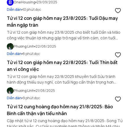
OneHousing
29/09/2025
Diễn đàn
10 phút đọc
Tử vi 12 con giáp hôm nay 23/8/2025: Tuổi Dậu may
mắn ngập tràn
Tử vi 12 con giáp hôm nay 23/8/2025 cho biết tuổi Dần và Mão
công việc thuận lợi nhưng gặp trở ngại về tình cảm, còn tuổi
Dậu may mắn ngập tràn.
Phương Linh
22/08/2025
Diễn đàn
8 phút đọc
Tử vi 12 con giáp hôm nay 22/8/2025: Tuổi Thìn bất
an vì công việc
Tử vi 12 con giáp hôm nay 22/8/2025 khuyên tuổi Sửu tránh
hành động thiếu suy nghĩ, còn tuổi Ngọ cần thận trọng hơn
trong mối quan hệ xã giao.
Phương Linh
21/08/2025
Diễn đàn
9 phút đọc
Tử vi 12 cung hoàng đạo hôm nay 21/8/2025: Bảo
Bình cẩn thận vận tiểu nhân
Cập nhật tử vi 12 cung hoàng đạo hôm nay 21/8/2025: Song Tử
tài lộc khởi sắc, Cự Giải sự nghiệp hanh thông và Nhân Mã chịu