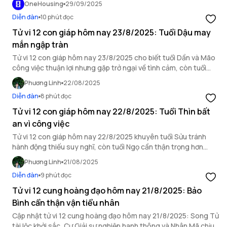
OneHousing
29/09/2025
Diễn đàn
10 phút đọc
Tử vi 12 con giáp hôm nay 23/8/2025: Tuổi Dậu may
mắn ngập tràn
Tử vi 12 con giáp hôm nay 23/8/2025 cho biết tuổi Dần và Mão
công việc thuận lợi nhưng gặp trở ngại về tình cảm, còn tuổi
Dậu may mắn ngập tràn.
Phương Linh
22/08/2025
Diễn đàn
8 phút đọc
Tử vi 12 con giáp hôm nay 22/8/2025: Tuổi Thìn bất
an vì công việc
Tử vi 12 con giáp hôm nay 22/8/2025 khuyên tuổi Sửu tránh
hành động thiếu suy nghĩ, còn tuổi Ngọ cần thận trọng hơn
trong mối quan hệ xã giao.
Phương Linh
21/08/2025
Diễn đàn
9 phút đọc
Tử vi 12 cung hoàng đạo hôm nay 21/8/2025: Bảo
Bình cẩn thận vận tiểu nhân
Cập nhật tử vi 12 cung hoàng đạo hôm nay 21/8/2025: Song Tử
tài lộc khởi sắc, Cự Giải sự nghiệp hanh thông và Nhân Mã chịu