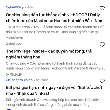
Nghề BĐS
1 phút đọc
OneHousing tiếp tục khẳng định vị thế TOP 1 Đại lý
chiến lược của Masterise Homes hai miền Bắc - Nam
Tại Star Nation 2025 - Lễ Vinh danh Đối tác Kinh doanh do Chủ
đầu tư Masterise Homes tổ chức, OneHousing tiếp tục ghi
dấu ấn nổi bật với loạt thành tích quan trọng, khẳng định năng
28/01/2026
lực triển khai toàn diện và vai trò đối tác chiến lược hàng đầu.
2 phút đọc
The Privilege Insider – đặc quyền mở rộng, trải
nghiệm thăng hoa
OneHousing – Cầu nối mang tới hành trình sống đẳng cấp
dành riêng cho khách hàng Techcombank Private & Priority sở
hữu bất động sản Masterise Homes.
04/11/2025
Giải pháp tài chính
4 phút đọc
Bứt phá giới hạn, rinh ngay xe điện với "Bứt tốc chốt
nhà - Nhận quà VinFast"
Đội ngũ Kinh doanh OneHousing tiếp tục chơi lớn, thúc đẩy
mảng kinh doanh thổ cư bằng những phần quà khủng