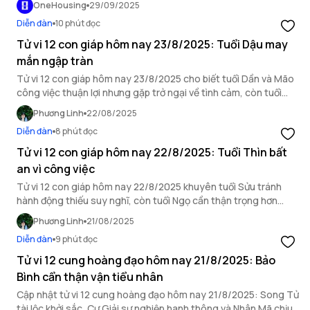
OneHousing
29/09/2025
Diễn đàn
10 phút đọc
Tử vi 12 con giáp hôm nay 23/8/2025: Tuổi Dậu may
mắn ngập tràn
Tử vi 12 con giáp hôm nay 23/8/2025 cho biết tuổi Dần và Mão
công việc thuận lợi nhưng gặp trở ngại về tình cảm, còn tuổi
Dậu may mắn ngập tràn.
Phương Linh
22/08/2025
Diễn đàn
8 phút đọc
Tử vi 12 con giáp hôm nay 22/8/2025: Tuổi Thìn bất
an vì công việc
Tử vi 12 con giáp hôm nay 22/8/2025 khuyên tuổi Sửu tránh
hành động thiếu suy nghĩ, còn tuổi Ngọ cần thận trọng hơn
trong mối quan hệ xã giao.
Phương Linh
21/08/2025
Diễn đàn
9 phút đọc
Tử vi 12 cung hoàng đạo hôm nay 21/8/2025: Bảo
Bình cẩn thận vận tiểu nhân
Cập nhật tử vi 12 cung hoàng đạo hôm nay 21/8/2025: Song Tử
tài lộc khởi sắc, Cự Giải sự nghiệp hanh thông và Nhân Mã chịu