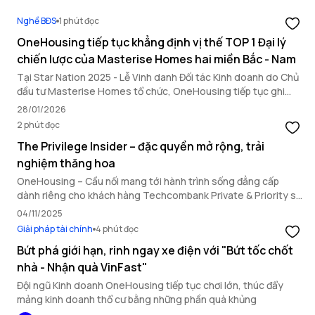
Nghề BĐS
1 phút đọc
OneHousing tiếp tục khẳng định vị thế TOP 1 Đại lý
chiến lược của Masterise Homes hai miền Bắc - Nam
Tại Star Nation 2025 - Lễ Vinh danh Đối tác Kinh doanh do Chủ
đầu tư Masterise Homes tổ chức, OneHousing tiếp tục ghi
dấu ấn nổi bật với loạt thành tích quan trọng, khẳng định năng
28/01/2026
lực triển khai toàn diện và vai trò đối tác chiến lược hàng đầu.
2 phút đọc
The Privilege Insider – đặc quyền mở rộng, trải
nghiệm thăng hoa
OneHousing – Cầu nối mang tới hành trình sống đẳng cấp
dành riêng cho khách hàng Techcombank Private & Priority sở
hữu bất động sản Masterise Homes.
04/11/2025
Giải pháp tài chính
4 phút đọc
Bứt phá giới hạn, rinh ngay xe điện với "Bứt tốc chốt
nhà - Nhận quà VinFast"
Đội ngũ Kinh doanh OneHousing tiếp tục chơi lớn, thúc đẩy
mảng kinh doanh thổ cư bằng những phần quà khủng