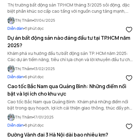
Thị trường bất động sản TP.HCM tháng 3/2025 sôi động, đặc
biệt phân khúc sơ cấp cao tầng với nguồn cung tăng mạnh,
chính sách bán hàng ưu đãi.
Thị Thắm
01/04/2025
Diễn đàn
11 phút đọc
Dự án bất động sản nào đáng đầu tư tại TP.HCM năm
2025?
Khám phá xu hướng đầu tư bất động sản TP. HCM năm 2025:
Các dự án tiềm năng, tiêu chí lựa chọn và lời khuyên đầu tư cho
năm nay.
Thị Thắm
13/02/2025
Diễn đàn
6 phút đọc
Cao tốc Bắc Nam qua Quảng Bình: Những điểm nổi
bật và lợi ích cho khu vực
Cao tốc Bắc Nam qua Quảng Bình: Khám phá những điểm nổi
bật trong quy hoạch, lợi ích cải thiện giao thông, thúc đẩy phát
triển kinh tế khu vực.
Thị Thắm
17/01/2025
Diễn đàn
8 phút đọc
Đường Vành đai 3 Hà Nội dài bao nhiêu km?