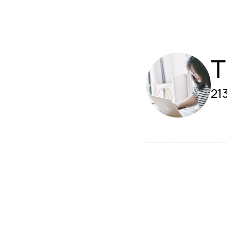
T
213