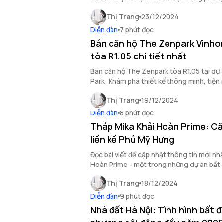
đáp ứng mọi nhu cầu sống.
Thị Trang
23/12/2024
Diễn đàn
7 phút đọc
Bán căn hộ The Zenpark Vinh
tòa R1.05 chi tiết nhất
Bán căn hộ The Zenpark tòa R1.05 tại d
Park: Khám phá thiết kế thông minh, tiện í
cùng với chính sách thanh toán linh hoạt.
Thị Trang
19/12/2024
Diễn đàn
8 phút đọc
Tháp Mika Khải Hoàn Prime: C
liền kề Phú Mỹ Hưng
Đọc bài viết để cập nhật thông tin mới nh
Hoàn Prime - một trong những dự án bất
mong chờ ở phía Nam Sài Gòn.
Thị Trang
18/12/2024
Diễn đàn
9 phút đọc
Nhà đất Hà Nội: Tình hình bất