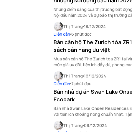
nhượng sôi động đầu năm 202
Những điểm sáng của thị trường bất độn
Nội đầu năm 2024 và dự báo thị trường 
rõ trong bài viết sau.
Thị Trang
18/12/2024
Diễn đàn
6 phút đọc
Bán căn hộ The Zurich tòa ZR1
sách bán hàng ưu việt
Mua bán căn hộ The Zurich tòa ZR1 tại 
mức giá ưu đãi, tiện ích đầy đủ, phong cá
an cư lý tưởng cho mọi gia đình Việt.
Thị Trang
16/12/2024
Diễn đàn
7 phút đọc
Bán nhà dự án Swan Lake Ons
Ecopark
Bán nhà Swan Lake Onsen Residences E
với tiện ích khoáng nóng chuẩn Nhật. T
trọng và hiện đại ngay tại Hà Nội.
Thị Trang
09/12/2024