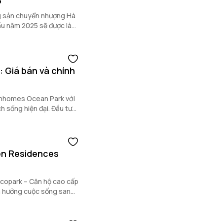
5
g sản chuyển nhượng Hà
đầu năm 2025 sẽ được làm
: Giá bán và chính
Vinhomes Ocean Park với
ch sống hiện đại. Đầu tư
en Residences
copark – Căn hộ cao cấp
ận hưởng cuộc sống sang