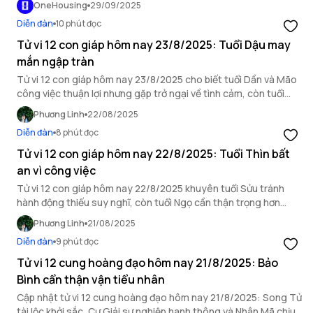
OneHousing
29/09/2025
Diễn đàn
10 phút đọc
Tử vi 12 con giáp hôm nay 23/8/2025: Tuổi Dậu may
mắn ngập tràn
Tử vi 12 con giáp hôm nay 23/8/2025 cho biết tuổi Dần và Mão
công việc thuận lợi nhưng gặp trở ngại về tình cảm, còn tuổi
Dậu may mắn ngập tràn.
Phương Linh
22/08/2025
Diễn đàn
8 phút đọc
Tử vi 12 con giáp hôm nay 22/8/2025: Tuổi Thìn bất
an vì công việc
Tử vi 12 con giáp hôm nay 22/8/2025 khuyên tuổi Sửu tránh
hành động thiếu suy nghĩ, còn tuổi Ngọ cần thận trọng hơn
trong mối quan hệ xã giao.
Phương Linh
21/08/2025
Diễn đàn
9 phút đọc
Tử vi 12 cung hoàng đạo hôm nay 21/8/2025: Bảo
Bình cẩn thận vận tiểu nhân
Cập nhật tử vi 12 cung hoàng đạo hôm nay 21/8/2025: Song Tử
tài lộc khởi sắc, Cự Giải sự nghiệp hanh thông và Nhân Mã chịu