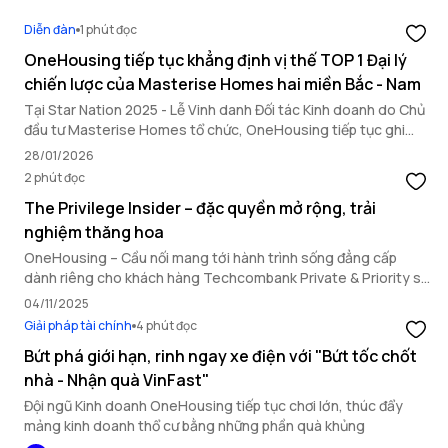
Diễn đàn
1 phút đọc
OneHousing tiếp tục khẳng định vị thế TOP 1 Đại lý
chiến lược của Masterise Homes hai miền Bắc - Nam
Tại Star Nation 2025 - Lễ Vinh danh Đối tác Kinh doanh do Chủ
đầu tư Masterise Homes tổ chức, OneHousing tiếp tục ghi
dấu ấn nổi bật với loạt thành tích quan trọng, khẳng định năng
28/01/2026
lực triển khai toàn diện và vai trò đối tác chiến lược hàng đầu.
2 phút đọc
The Privilege Insider – đặc quyền mở rộng, trải
nghiệm thăng hoa
OneHousing – Cầu nối mang tới hành trình sống đẳng cấp
dành riêng cho khách hàng Techcombank Private & Priority sở
hữu bất động sản Masterise Homes.
04/11/2025
Giải pháp tài chính
4 phút đọc
Bứt phá giới hạn, rinh ngay xe điện với "Bứt tốc chốt
nhà - Nhận quà VinFast"
Đội ngũ Kinh doanh OneHousing tiếp tục chơi lớn, thúc đẩy
mảng kinh doanh thổ cư bằng những phần quà khủng