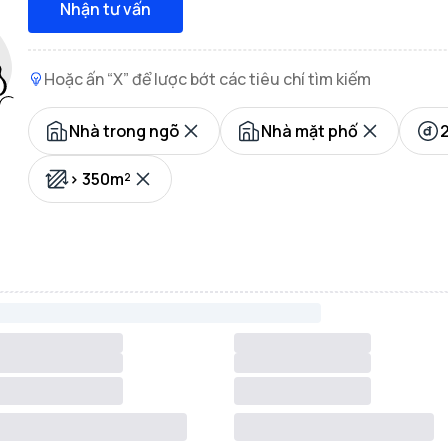
Nhận tư vấn
Hoặc ấn “X” để lược bớt các tiêu chí tìm kiếm
Nhà trong ngõ
Nhà mặt phố
2
> 350m²