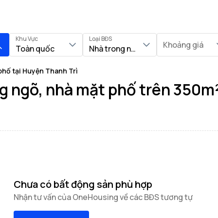
Khu Vực
Loại BĐS
Khoảng giá
Toàn quốc
Nhà trong ngõ, Nhà mặt phố
phố tại Huyện Thanh Trì
 ngõ, nhà mặt phố trên 350m² 
Chưa có bất động sản phù hợp
Nhận tư vấn của OneHousing về các BĐS tương tự