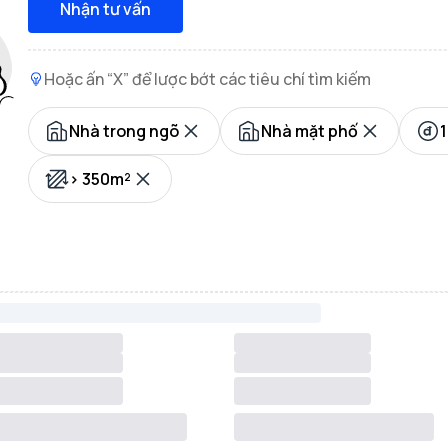
Nhận tư vấn
Hoặc ấn “X” để lược bớt các tiêu chí tìm kiếm
Nhà trong ngõ
Nhà mặt phố
1
> 350m²