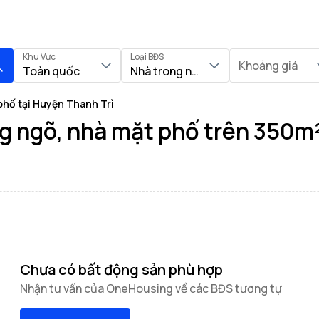
Khu Vực
Loại BĐS
Khoảng giá
Toàn quốc
Nhà trong ngõ, Nhà mặt phố
phố tại Huyện Thanh Trì
 ngõ, nhà mặt phố trên 350m² 
Chưa có bất động sản phù hợp
Nhận tư vấn của OneHousing về các BĐS tương tự