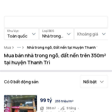
Khu Vực
Loại BĐS
Khoảng giá
Toàn quốc
Nhà trong ngõ, Đất nền
Mua
Nhà trong ngõ, Đất nền tại Huyện Thanh Trì
More
Mua bán nhà trong ngõ, đất nền trên 350m²
tại huyện Thanh Trì
Có
0
bất động sản
Nổi bật
99 tỷ
255 triệu/m²
388 m²
9 tầng