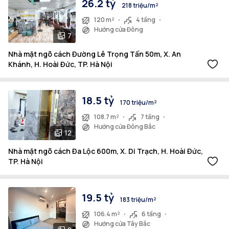
26.2 tỷ
218 triệu/m²
120 m²
4 tầng
Hướng cửa Đông
7
Nhà mặt ngõ cách Đường Lê Trọng Tấn 50m, X. An
Khánh, H. Hoài Đức, TP. Hà Nội
18.5 tỷ
170 triệu/m²
108.7 m²
7 tầng
Hướng cửa Đông Bắc
12
Nhà mặt ngõ cách Đa Lộc 600m, X. Di Trạch, H. Hoài Đức,
TP. Hà Nội
19.5 tỷ
183 triệu/m²
106.4 m²
6 tầng
Hướng cửa Tây Bắc