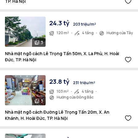
TP. Hà Nội
24.3 tỷ
203 triệu/m²
120 m²
4 tầng
Hướng cửa Tây
3
Nhà mặt ngõ cách Lê Trọng Tấn 50m, X. La Phù, H. Hoài
Đức, TP. Hà Nội
23.8 tỷ
231 triệu/m²
103 m²
4 tầng
Hướng cửa Đông Bắc
3
Nhà mặt ngõ cách Đường Lê Trọng Tấn 20m, X. An
Khánh, H. Hoài Đức, TP. Hà Nội