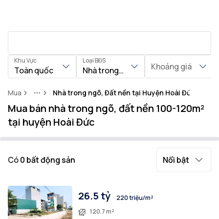
Khu Vực
Loại BĐS
Khoảng giá
Toàn quốc
Nhà trong ngõ, Đất nền
Mua
Nhà trong ngõ, Đất nền tại Huyện Hoài Đức
More
Mua bán nhà trong ngõ, đất nền 100-120m²
tại huyện Hoài Đức
Có
0
bất động sản
Nổi bật
26.5 tỷ
220 triệu/m²
120.7 m²