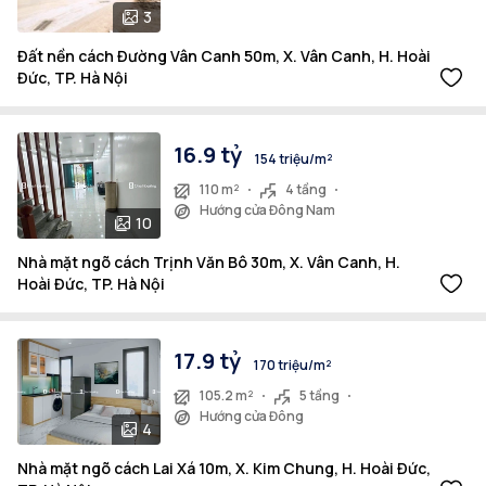
3
Đất nền cách Đường Vân Canh 50m, X. Vân Canh, H. Hoài
Đức, TP. Hà Nội
16.9 tỷ
154 triệu/m²
110 m²
4 tầng
Hướng cửa Đông Nam
10
Nhà mặt ngõ cách Trịnh Văn Bô 30m, X. Vân Canh, H.
Hoài Đức, TP. Hà Nội
17.9 tỷ
170 triệu/m²
105.2 m²
5 tầng
Hướng cửa Đông
4
Nhà mặt ngõ cách Lai Xá 10m, X. Kim Chung, H. Hoài Đức,