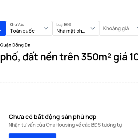
Khu Vực
Loại BĐS
Khoảng giá
Toàn quốc
Nhà mặt phố, Đất nền
i Quận Đống Đa
hố, đất nền trên 350m² giá 10
Chưa có bất động sản phù hợp
Nhận tư vấn của OneHousing về các BĐS tương tự