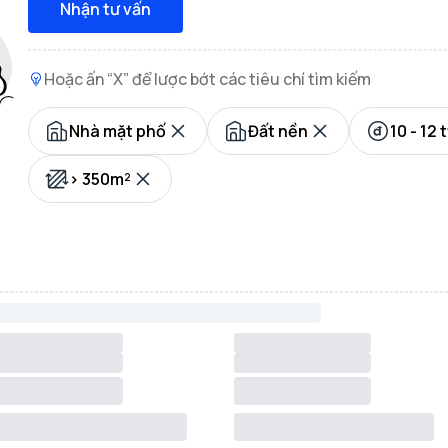
Nhận tư vấn
Hoặc ấn “X” để lược bớt các tiêu chí tìm kiếm
Nhà mặt phố
Đất nền
10 - 12 
> 350m²