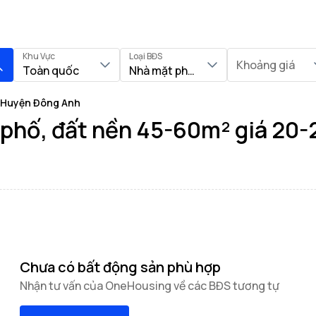
Khu Vực
Loại BĐS
Khoảng giá
Toàn quốc
Nhà mặt phố, Đất nền
i Huyện Đông Anh
phố, đất nền 45-60m² giá 20-2
Chưa có bất động sản phù hợp
Nhận tư vấn của OneHousing về các BĐS tương tự