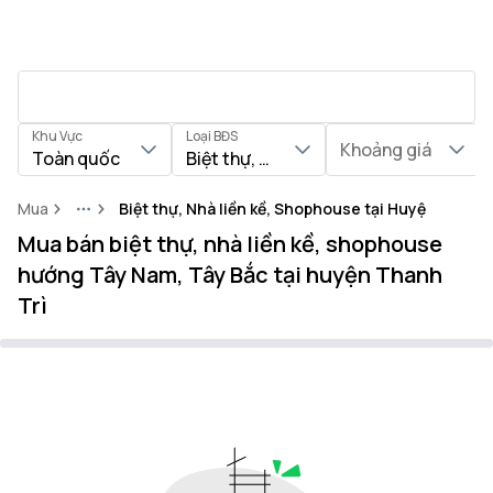
Khu Vực
Loại BĐS
Khoảng giá
Toàn quốc
Biệt thự, Nhà liền kề, Shophouse
Mua
Biệt thự, Nhà liền kề, Shophouse tại Huyện Thanh 
More
Mua bán biệt thự, nhà liền kề, shophouse
hướng Tây Nam, Tây Bắc tại huyện Thanh
Trì