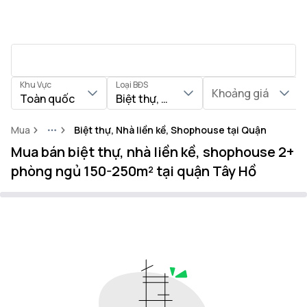
Khu Vực
Loại BĐS
Khoảng giá
Toàn quốc
Biệt thự, Nhà liền kề, Shophouse
Mua
Biệt thự, Nhà liền kề, Shophouse tại Quận Tây Hồ
More
Mua bán biệt thự, nhà liền kề, shophouse 2+
phòng ngủ 150-250m² tại quận Tây Hồ