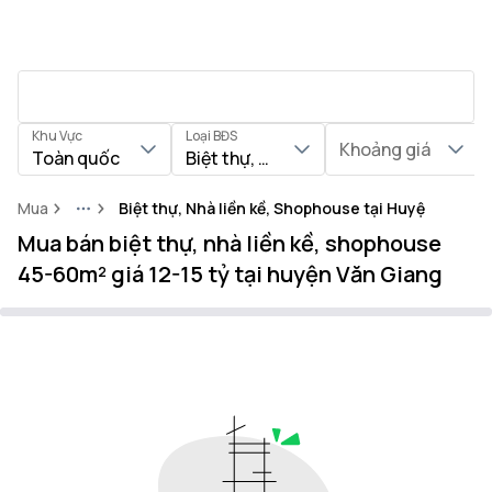
Khu Vực
Loại BĐS
Khoảng giá
Toàn quốc
Biệt thự, Nhà liền kề, Shophouse
Mua
Biệt thự, Nhà liền kề, Shophouse tại Huyện Văn G
More
Mua bán biệt thự, nhà liền kề, shophouse
45-60m² giá 12-15 tỷ tại huyện Văn Giang