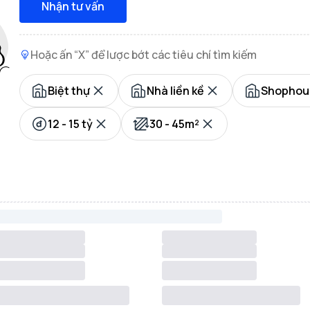
Nhận tư vấn
Hoặc ấn “X” để lược bớt các tiêu chí tìm kiếm
Biệt thự
Nhà liền kề
Shophou
12 - 15 tỷ
30 - 45m²