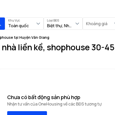
Khu Vực
Loại BĐS
Khoảng giá
Toàn quốc
Biệt thự, Nhà liền kề, Shophouse
hophouse tại Huyện Văn Giang
 nhà liền kề, shophouse 30-45m
Chưa có bất động sản phù hợp
Nhận tư vấn của OneHousing về các BĐS tương tự