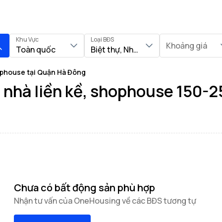
Khu Vực
Loại BĐS
Khoảng giá
Toàn quốc
Biệt thự, Nhà liền kề, Shophouse
hophouse tại Quận Hà Đông
, nhà liền kề, shophouse 150-
Chưa có bất động sản phù hợp
Nhận tư vấn của OneHousing về các BĐS tương tự