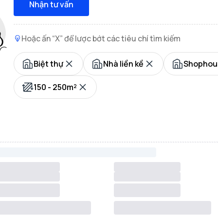
Nhận tư vấn
Hoặc ấn “X” để lược bớt các tiêu chí tìm kiếm
Biệt thự
Nhà liền kề
Shophou
150 - 250m²