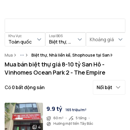
Khu Vực
Loại BĐS
Khoảng giá
Toàn quốc
Biệt thự, Nhà liền kề, Shophouse
Mua
Biệt thự, Nhà liền kề, Shophouse tại San Hô
More
Mua bán biệt thự giá 8-10 tỷ San Hô -
Vinhomes Ocean Park 2 - The Empire
Có
0
bất động sản
Nổi bật
9.9 tỷ
165 triệu/m²
60 m²
5 tầng
Hướng mặt tiền Tây Bắc
4