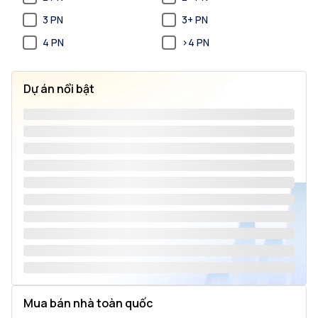
3 PN
3+ PN
4 PN
>4 PN
Dự án nổi bật
Mua bán nhà toàn quốc