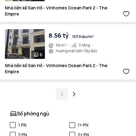
Nhà liền kề San Hô - Vinhomes Ocean Park 2 - The
Empire
8.56 tỷ
153 triệu/m²
56 m²
5 tầng
Hướng mặt tiền Tây Bắc
6
Nhà liền kề San Hô - Vinhomes Ocean Park 2 - The
Empire
Số phòng ngủ
1 PN
1+ PN
2 PN
2+ PN