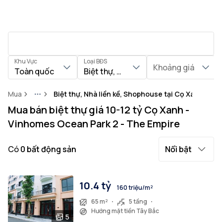
Khu Vực
Loại BĐS
Khoảng giá
Toàn quốc
Biệt thự, Nhà liền kề, Shophouse
Mua
Biệt thự, Nhà liền kề, Shophouse tại Cọ Xanh
More
Mua bán biệt thự giá 10-12 tỷ Cọ Xanh -
Vinhomes Ocean Park 2 - The Empire
Có
0
bất động sản
Nổi bật
10.4 tỷ
160 triệu/m²
65 m²
5 tầng
Hướng mặt tiền Tây Bắc
5