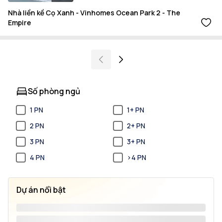
Nhà liền kề Cọ Xanh - Vinhomes Ocean Park 2 - The
Empire
Số phòng ngủ
1 PN
1+ PN
2 PN
2+ PN
3 PN
3+ PN
4 PN
>4 PN
Dự án nổi bật