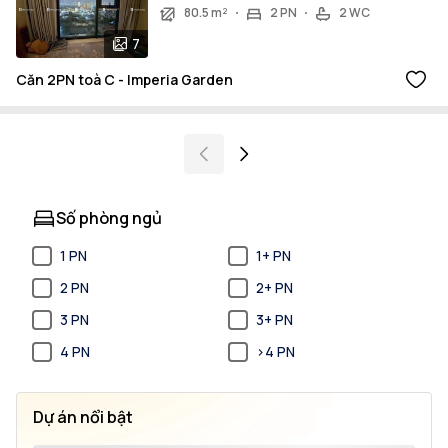
80.5 m²
2 PN
2 WC
7
Căn 2PN toà C - Imperia Garden
Số phòng ngủ
1 PN
1+ PN
2 PN
2+ PN
3 PN
3+ PN
4 PN
>4 PN
Dự án nổi bật