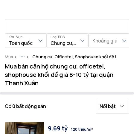
Khu Vực
Loại BĐS
Khoảng giá
Toàn quốc
Chung cư, Officetel, Shophouse khối
Mua
Chung cư, Officetel, Shophouse khối đế tại Quậ
More
Mua bán căn hộ chung cư, officetel,
shophouse khối đế giá 8-10 tỷ tại quận
Thanh Xuân
Có
0
bất động sản
Nổi bật
9.69 tỷ
120 triệu/m²