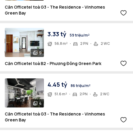
Căn Officetel toà G3 - The Residence - Vinhomes
Green Bay
3.33 tỷ
59 triệu/m²
56.8 m²
2 PN
2 WC
9
Căn Officetel toà B2 - Phương Đông Green Park
4.45 tỷ
86 triệu/m²
51.6 m²
2 PN
2 WC
4
Căn Officetel toà G3 - The Residence - Vinhomes
Green Bay