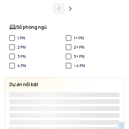
Số phòng ngủ
1 PN
1+ PN
2 PN
2+ PN
3 PN
3+ PN
4 PN
>4 PN
Dự án nổi bật