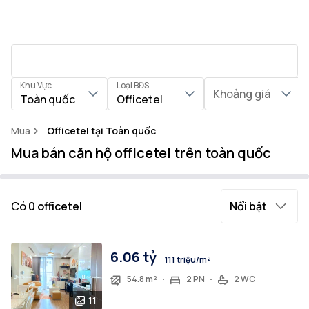
Khu Vực
Loại BĐS
Khoảng giá
Toàn quốc
Officetel
Mua
Officetel tại Toàn quốc
Mua bán căn hộ officetel trên toàn quốc
Có
0
officetel
Nổi bật
6.06 tỷ
111 triệu/m²
54.8 m²
2 PN
2 WC
11