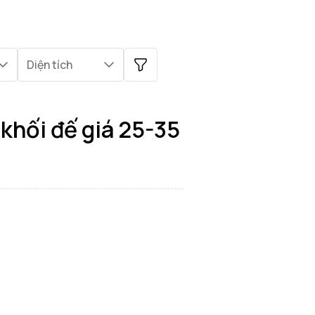
Diện tích
i đế
khối đế giá 25-35