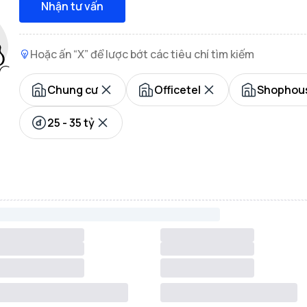
Nhận tư vấn
Hoặc ấn “X” để lược bớt các tiêu chí tìm kiếm
Chung cư
Officetel
Shophous
25 - 35 tỷ