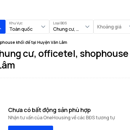
Khu Vực
Loại BĐS
Khoảng giá
Toàn quốc
Chung cư, Officetel, Shophouse khố
ophouse khối đế tại Huyện Văn Lâm
ung cư, officetel, shophouse 
 Lâm
Chưa có bất động sản phù hợp
Nhận tư vấn của OneHousing về các BĐS tương tự