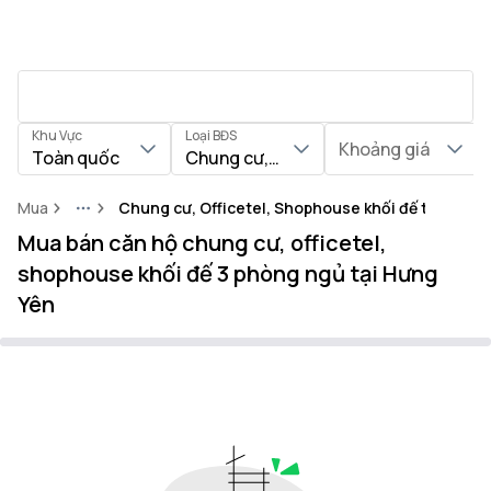
Khu Vực
Loại BĐS
Khoảng giá
Toàn quốc
Chung cư, Officetel, Shophouse khối
Mua
Chung cư, Officetel, Shophouse khối đế tại Tỉnh
More
Mua bán căn hộ chung cư, officetel,
shophouse khối đế 3 phòng ngủ tại Hưng
Yên