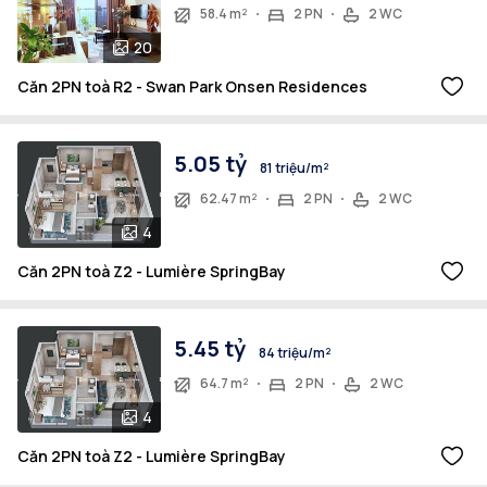
58.4 m²
2 PN
2 WC
20
Căn 2PN toà R2 - Swan Park Onsen Residences
5.05 tỷ
81 triệu/m²
62.47 m²
2 PN
2 WC
4
Căn 2PN toà Z2 - Lumière SpringBay
5.45 tỷ
84 triệu/m²
64.7 m²
2 PN
2 WC
4
Căn 2PN toà Z2 - Lumière SpringBay