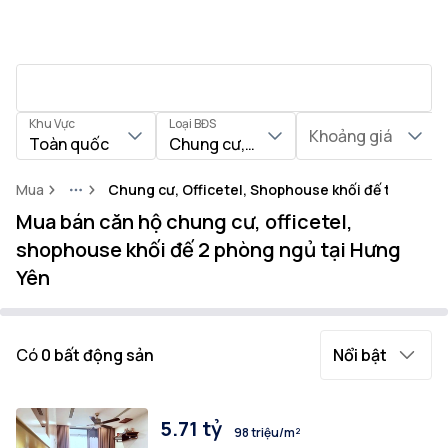
Khu Vực
Loại BĐS
Khoảng giá
Toàn quốc
Chung cư, Officetel, Shophouse khối
Mua
Chung cư, Officetel, Shophouse khối đế tại Tỉnh
More
Mua bán căn hộ chung cư, officetel,
shophouse khối đế 2 phòng ngủ tại Hưng
Yên
Có
0
bất động sản
Nổi bật
5.71 tỷ
98 triệu/m²