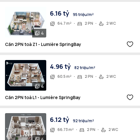
6.16 tỷ
95 triệu/m²
64.7 m²
2 PN
2 WC
4
Căn 2PN toà Z1 - Lumière SpringBay
4.96 tỷ
82 triệu/m²
60.5 m²
2 PN
2 WC
4
Căn 2PN toà L1 - Lumière SpringBay
6.12 tỷ
92 triệu/m²
66.73 m²
2 PN
2 WC
4