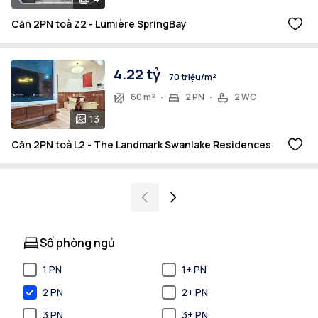
Căn 2PN toà Z2 - Lumière SpringBay
4.22 tỷ
70 triệu/m²
60 m²
2 PN
2 WC
13
Căn 2PN toà L2 - The Landmark Swanlake Residences
Số phòng ngủ
1 PN
1+ PN
2 PN
2+ PN
3 PN
3+ PN