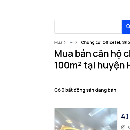
Mua
Chung cư, Officetel, Sh
More
Mua bán căn hộ c
100m² tại huyện 
Có
0
bất động sản
đang bán
4.1
8