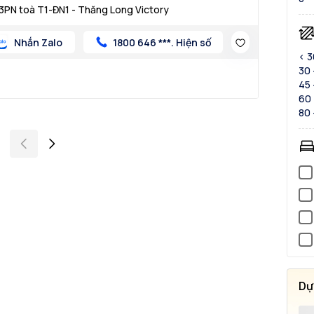
3PN toà T1-ĐN1 - Thăng Long Victory
Nhắn Zalo
1800 646 ***. Hiện số
< 
30 
45 
60 
80 
Dự