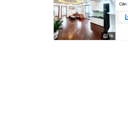
Căn 
16