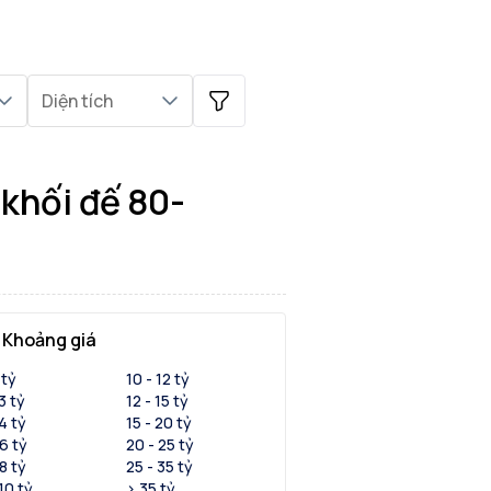
Diện tích
i đế
khối đế 80-
Khoảng giá
 tỷ
10 - 12 tỷ
 3 tỷ
12 - 15 tỷ
 4 tỷ
15 - 20 tỷ
 6 tỷ
20 - 25 tỷ
 8 tỷ
25 - 35 tỷ
 10 tỷ
> 35 tỷ