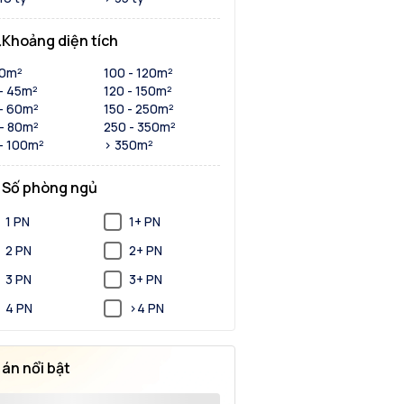
Khoảng diện tích
30m²
100 - 120m²
- 45m²
120 - 150m²
- 60m²
150 - 250m²
- 80m²
250 - 350m²
- 100m²
> 350m²
Số phòng ngủ
1 PN
1+ PN
2 PN
2+ PN
3 PN
3+ PN
4 PN
>4 PN
 án nổi bật