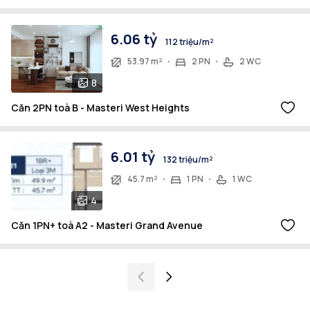
6.06 tỷ
112 triệu/m²
53.97 m²
2 PN
2 WC
8
Căn 2PN toà B - Masteri West Heights
6.01 tỷ
132 triệu/m²
45.7 m²
1 PN
1 WC
4
Căn 1PN+ toà A2 - Masteri Grand Avenue