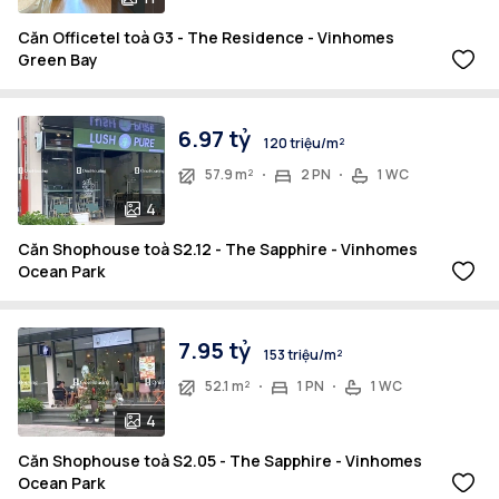
Căn Officetel toà G3 - The Residence - Vinhomes
Green Bay
6.97 tỷ
120 triệu/m²
57.9 m²
2 PN
1 WC
4
Căn Shophouse toà S2.12 - The Sapphire - Vinhomes
Ocean Park
7.95 tỷ
153 triệu/m²
52.1 m²
1 PN
1 WC
4
Căn Shophouse toà S2.05 - The Sapphire - Vinhomes
Ocean Park