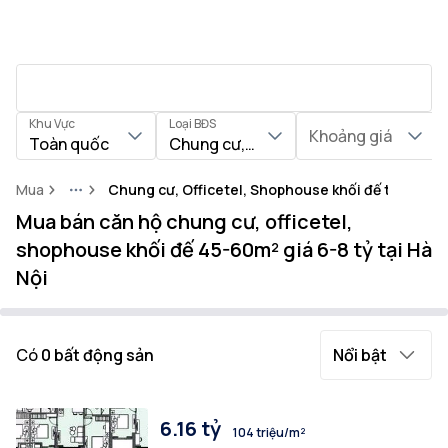
Khu Vực
Loại BĐS
Khoảng giá
Toàn quốc
Chung cư, Officetel, Shophouse khối
Mua
Chung cư, Officetel, Shophouse khối đế tại Thàn
More
Mua bán căn hộ chung cư, officetel,
shophouse khối đế 45-60m² giá 6-8 tỷ tại Hà
Nội
Có
0
bất động sản
Nổi bật
6.16 tỷ
104 triệu/m²