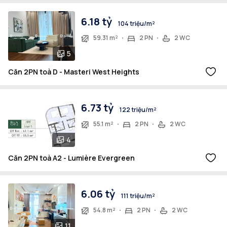
6.18 tỷ
104 triệu/m²
59.31 m²
2 PN
2 WC
5
Căn 2PN toà D - Masteri West Heights
6.73 tỷ
122 triệu/m²
55.1 m²
2 PN
2 WC
4
Căn 2PN toà A2 - Lumière Evergreen
6.06 tỷ
111 triệu/m²
54.8 m²
2 PN
2 WC
11