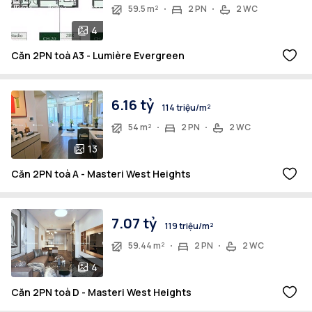
59.5 m²
2 PN
2 WC
4
Căn 2PN toà A3 - Lumière Evergreen
6.16 tỷ
114 triệu/m²
54 m²
2 PN
2 WC
13
Căn 2PN toà A - Masteri West Heights
7.07 tỷ
119 triệu/m²
59.44 m²
2 PN
2 WC
4
Căn 2PN toà D - Masteri West Heights