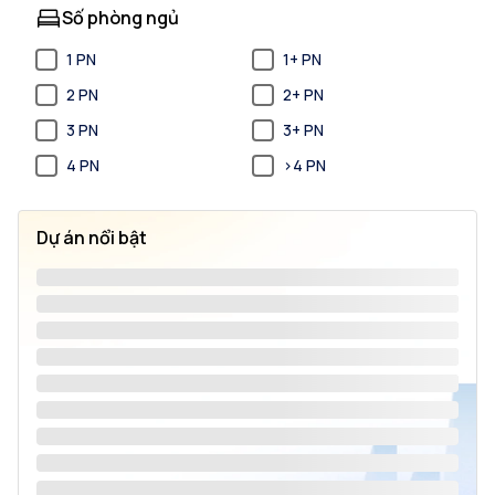
Số phòng ngủ
1 PN
1+ PN
2 PN
2+ PN
3 PN
3+ PN
4 PN
>4 PN
Dự án nổi bật