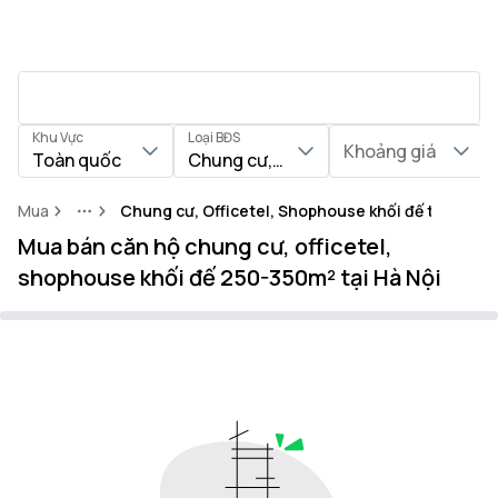
Khu Vực
Loại BĐS
Khoảng giá
Toàn quốc
Chung cư, Officetel, Shophouse khối
Mua
Chung cư, Officetel, Shophouse khối đế tại Thàn
More
Mua bán căn hộ chung cư, officetel,
shophouse khối đế 250-350m² tại Hà Nội