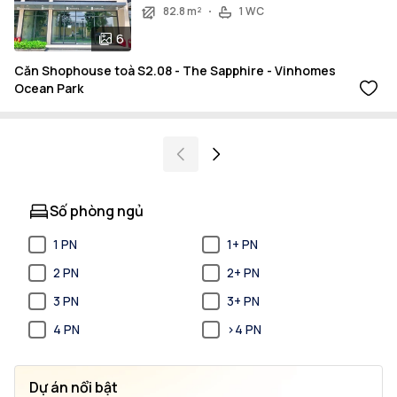
82.8 m²
1 WC
6
Căn Shophouse toà S2.08 - The Sapphire - Vinhomes
Ocean Park
Số phòng ngủ
1 PN
1+ PN
2 PN
2+ PN
3 PN
3+ PN
4 PN
>4 PN
Dự án nổi bật