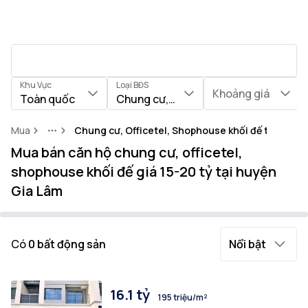
Khu Vực
Loại BĐS
Khoảng giá
Toàn quốc
Chung cư, Officetel, Shophouse khối
Mua
Chung cư, Officetel, Shophouse khối đế tại Huyệ
More
Mua bán căn hộ chung cư, officetel,
shophouse khối đế giá 15-20 tỷ tại huyện
Gia Lâm
Có
0
bất động sản
Nổi bật
16.1 tỷ
195 triệu/m²