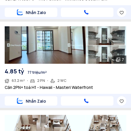
Nhắn Zalo
7
4.85 tỷ
77 triệu/m²
63.2 m²
2 PN
2 WC
Căn 2PN+ toà H1 - Hawaii - Masteri Waterfront
Nhắn Zalo