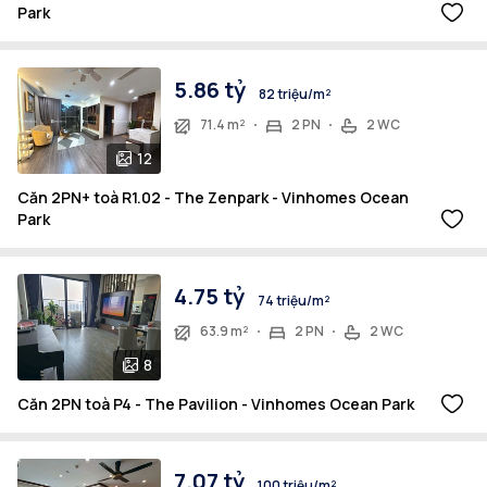
Park
5.86 tỷ
82 triệu/m²
71.4 m²
2 PN
2 WC
12
Căn 2PN+ toà R1.02 - The Zenpark - Vinhomes Ocean
Park
4.75 tỷ
74 triệu/m²
63.9 m²
2 PN
2 WC
8
Căn 2PN toà P4 - The Pavilion - Vinhomes Ocean Park
7.07 tỷ
100 triệu/m²