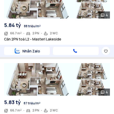
4
5.84 tỷ
88 triệu/m²
66.7 m²
2 PN
2 WC
Căn 2PN toà L2 - Masteri Lakeside
Nhắn Zalo
4
5.83 tỷ
87 triệu/m²
66.7 m²
2 PN
2 WC