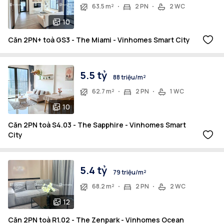
63.5 m²
2 PN
2 WC
10
Căn 2PN+ toà GS3 - The Miami - Vinhomes Smart City
5.5 tỷ
88 triệu/m²
62.7 m²
2 PN
1 WC
10
Căn 2PN toà S4.03 - The Sapphire - Vinhomes Smart
City
5.4 tỷ
79 triệu/m²
68.2 m²
2 PN
2 WC
12
Căn 2PN toà R1.02 - The Zenpark - Vinhomes Ocean