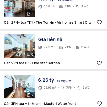
70.6 m²
2 PN
2 WC
8
Căn 2PN+ toà TK1 - The Tonkin - Vinhomes Smart City
Giá liên hệ
72.2 m²
2 PN
2 WC
6
Căn 2PN toà G5 - Five Star Garden
6.26 tỷ
85 triệu/m²
73.93 m²
3 PN
2 WC
7
Căn 3PN toà M1 - Miami - Masteri Waterfront