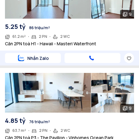
9
5.25 tỷ
86 triệu/m²
61.2 m²
2 PN
2 WC
Căn 2PN toà H1 - Hawaii - Masteri Waterfront
Nhắn Zalo
9
4.85 tỷ
76 triệu/m²
63.7 m²
2 PN
2 WC
Căn 2PN toà P3 - The Pavilion - Vinhomes Ocean Park