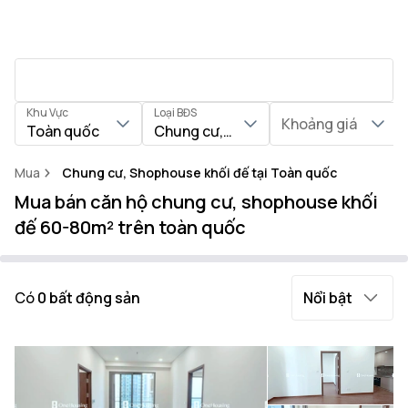
Khu Vực
Loại BĐS
Khoảng giá
Toàn quốc
Chung cư, Shophouse khối đế
Mua
Chung cư, Shophouse khối đế tại Toàn quốc
Mua bán căn hộ chung cư, shophouse khối
đế 60-80m² trên toàn quốc
Có
0
bất động sản
Nổi bật