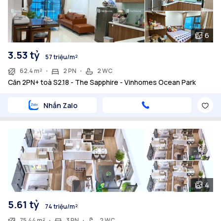
6
3.53 tỷ
57 triệu/m²
62.4 m²
2 PN
2 WC
Căn 2PN+ toà S2.18 - The Sapphire - Vinhomes Ocean Park
Nhắn Zalo
4
5.61 tỷ
74 triệu/m²
75.44 m²
3 PN
2 WC