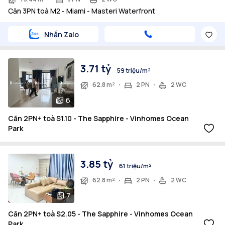
Căn 3PN toà M2 - Miami - Masteri Waterfront
Nhắn Zalo
3.71 tỷ
59 triệu/m²
62.8 m²
2 PN
2 WC
6
Căn 2PN+ toà S1.10 - The Sapphire - Vinhomes Ocean
Park
3.85 tỷ
61 triệu/m²
62.8 m²
2 PN
2 WC
7
Căn 2PN+ toà S2.05 - The Sapphire - Vinhomes Ocean
Park