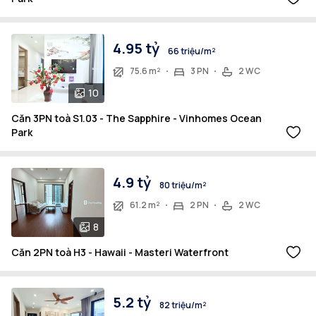
4.95 tỷ
66 triệu/m²
75.6 m²
3 PN
2 WC
10
Căn 3PN toà S1.03 - The Sapphire - Vinhomes Ocean
Park
4.9 tỷ
80 triệu/m²
61.2 m²
2 PN
2 WC
8
Căn 2PN toà H3 - Hawaii - Masteri Waterfront
5.2 tỷ
82 triệu/m²