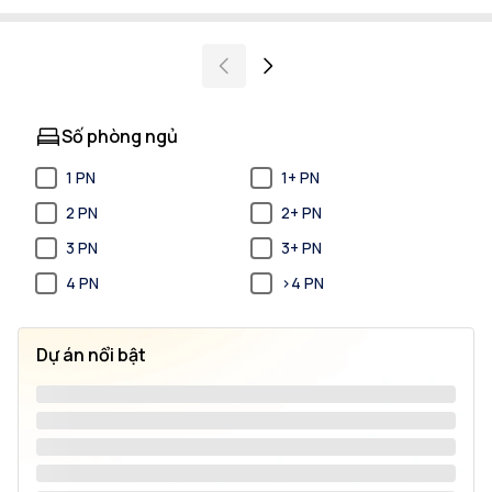
Số phòng ngủ
1 PN
1+ PN
2 PN
2+ PN
3 PN
3+ PN
4 PN
>4 PN
Dự án nổi bật