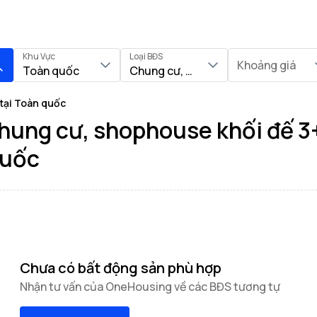
Khu Vực
Loại BĐS
Khoảng giá
Toàn quốc
Chung cư, Shophouse khối đế
tại Toàn quốc
hung cư, shophouse khối đế 3
quốc
Chưa có bất động sản phù hợp
Nhận tư vấn của OneHousing về các BĐS tương tự