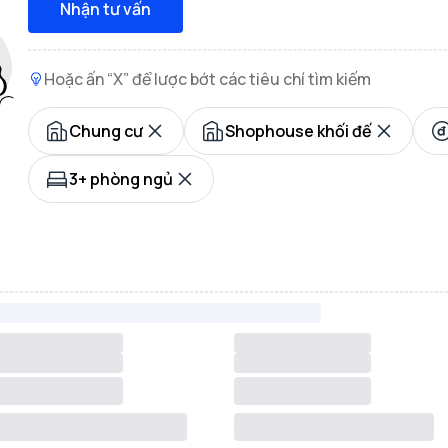
Nhận tư vấn
Hoặc ấn “X” để lược bớt các tiêu chí tìm kiếm
Chung cư
Shophouse khối đế
3+ phòng ngủ