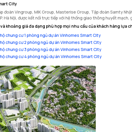
art City
ập đoàn Vingroup, MIK Group, Masterise Group, Tập đoàn Samty Nhật 
P. Hà Nội, được kết nối trực tiếp với hệ thống giao thông huyết mạch,
và khoảng giá đa dạng phù hợp mọi nhu cầu của khách hàng lựa c
hộ chung cư 1 phòng ngủ dự án Vinhomes Smart City
hộ chung cư 2 phòng ngủ dự án Vinhomes Smart City
hộ chung cư 3 phòng ngủ dự án Vinhomes Smart City
hộ chung cư 4 phòng ngủ dự án Vinhomes Smart City