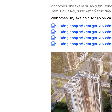
Vinhomes Skylake là dự án được Công 
Liêm TP. Hà Nội, được kết nối trực ti
Vinhomes Skylake có quỹ căn hộ và 
Đăng nhập để xem giá
Quỹ căn 
Đăng nhập để xem giá
Quỹ căn 
Đăng nhập để xem giá
Quỹ căn 
Đăng nhập để xem giá
Quỹ căn 