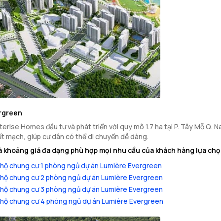
ergreen
rise Homes đầu tư và phát triển với quy mô 1.7 ha tại P. Tây Mỗ Q. Na
ết mạch, giúp cư dân có thể di chuyển dễ dàng.
 khoảng giá đa dạng phù hợp mọi nhu cầu của khách hàng lựa chọ
hộ chung cư 1 phòng ngủ dự án Lumière Evergreen
hộ chung cư 2 phòng ngủ dự án Lumière Evergreen
hộ chung cư 3 phòng ngủ dự án Lumière Evergreen
hộ chung cư 4 phòng ngủ dự án Lumière Evergreen