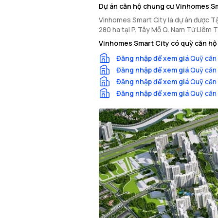
Dự án căn hộ chung cư Vinhomes Sm
Vinhomes Smart City là dự án được T
280 ha tại P. Tây Mỗ Q. Nam Từ Liêm T
Vinhomes Smart City có quỹ căn hộ 
Đăng nhập để xem giá
Quỹ căn 
Đăng nhập để xem giá
Quỹ căn 
Đăng nhập để xem giá
Quỹ căn 
Đăng nhập để xem giá
Quỹ căn 