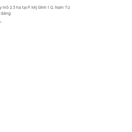
mô 2.3 ha tại P. Mỹ Đình 1 Q. Nam Từ
ễ dàng.
: