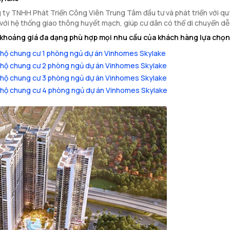
ty TNHH Phát Triển Công Viên Trung Tâm đầu tư và phát triển với quy 
ếp với hệ thống giao thông huyết mạch, giúp cư dân có thể di chuyển d
khoảng giá đa dạng phù hợp mọi nhu cầu của khách hàng lựa chọn
hộ chung cư 1 phòng ngủ dự án Vinhomes Skylake
hộ chung cư 2 phòng ngủ dự án Vinhomes Skylake
hộ chung cư 3 phòng ngủ dự án Vinhomes Skylake
hộ chung cư 4 phòng ngủ dự án Vinhomes Skylake