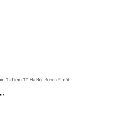
m Từ Liêm TP. Hà Nội, được kết nối
n: