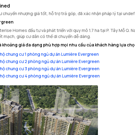
ined
chuyển nhượng giá tốt, hỗ trợ trả góp, đã xác nhận pháp lý tại unde
ergreen
rise Homes đầu tư và phát triển với quy mô 1.7 ha tại P. Tây Mỗ Q. Na
ết mạch, giúp cư dân có thể di chuyển dễ dàng.
 khoảng giá đa dạng phù hợp mọi nhu cầu của khách hàng lựa chọ
hộ chung cư 1 phòng ngủ dự án Lumière Evergreen
hộ chung cư 2 phòng ngủ dự án Lumière Evergreen
hộ chung cư 3 phòng ngủ dự án Lumière Evergreen
hộ chung cư 4 phòng ngủ dự án Lumière Evergreen