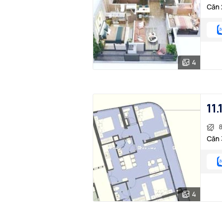
Căn 
4
11.
Căn 
4