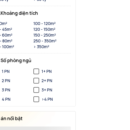
Khoảng diện tích
30m²
100 - 120m²
- 45m²
120 - 150m²
- 60m²
150 - 250m²
- 80m²
250 - 350m²
- 100m²
> 350m²
Số phòng ngủ
1 PN
1+ PN
2 PN
2+ PN
3 PN
3+ PN
4 PN
>4 PN
 án nổi bật