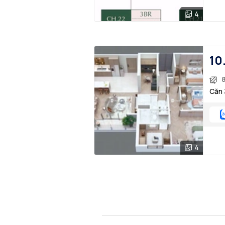
4
10
8
Căn 
4