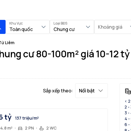
Khu Vực
Loại BĐS
Khoảng giá
Toàn quốc
Chung cư
Từ Liêm
hung cư 80-100m² giá 10-12 tỷ
Sắp xếp theo:
Nổi bật
< 2
2 -
3 -
6 tỷ
137 triệu/m²
4 -
6 -
84.8 m²
2 PN
2 WC
8 -