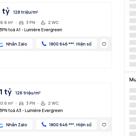
1 tỷ
128 triệu/m²
86.6 m²
3 PN
2 WC
3PN toà A1 - Lumière Evergreen
Nhắn Zalo
1800 646 ***. Hiện số
Mu
1 tỷ
126 triệu/m²
80.6 m²
3 PN
2 WC
3PN toà A3 - Lumière Evergreen
Nhắn Zalo
1800 646 ***. Hiện số