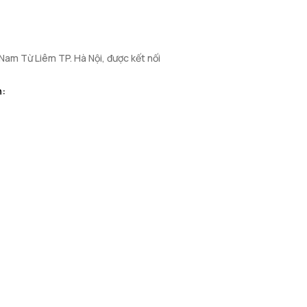
 Nam Từ Liêm TP. Hà Nội, được kết nối
n: