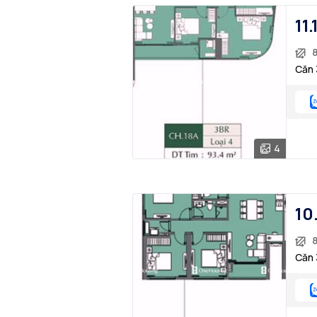
11.
Căn 
4
10.
Căn 