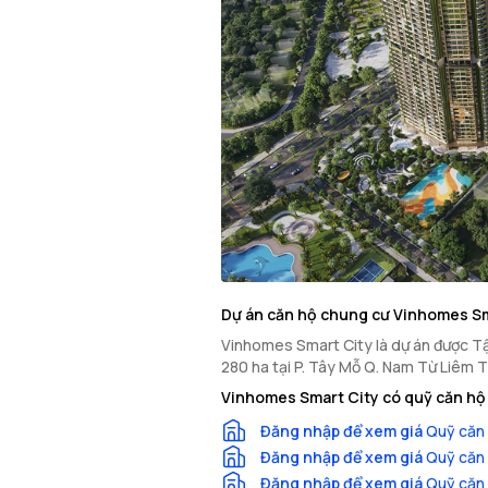
Dự án căn hộ chung cư Vinhomes Sm
Vinhomes Smart City là dự án được T
280 ha tại P. Tây Mỗ Q. Nam Từ Liêm T
Vinhomes Smart City có quỹ căn hộ 
Đăng nhập để xem giá
Quỹ căn 
Đăng nhập để xem giá
Quỹ căn 
Đăng nhập để xem giá
Quỹ căn 