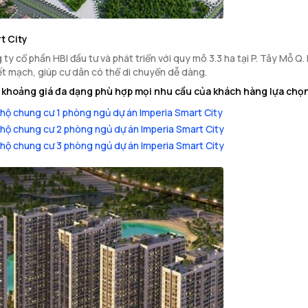
t City
ty cổ phần HBI đầu tư và phát triển với quy mô 3.3 ha tại P. Tây Mỗ Q.
ết mạch, giúp cư dân có thể di chuyển dễ dàng.
à khoảng giá đa dạng phù hợp mọi nhu cầu của khách hàng lựa chọ
hộ chung cư 1 phòng ngủ dự án Imperia Smart City
hộ chung cư 2 phòng ngủ dự án Imperia Smart City
hộ chung cư 3 phòng ngủ dự án Imperia Smart City