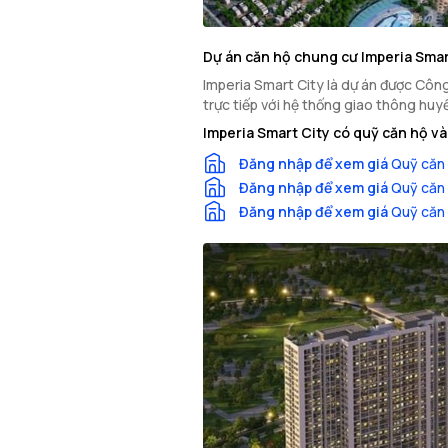
Dự án căn hộ chung cư Imperia Smar
Imperia Smart City là dự án được Công 
trực tiếp với hệ thống giao thông huy
Imperia Smart City có quỹ căn hộ v
Đăng nhập để xem giá
Quỹ căn 
Đăng nhập để xem giá
Quỹ căn 
Đăng nhập để xem giá
Quỹ căn 