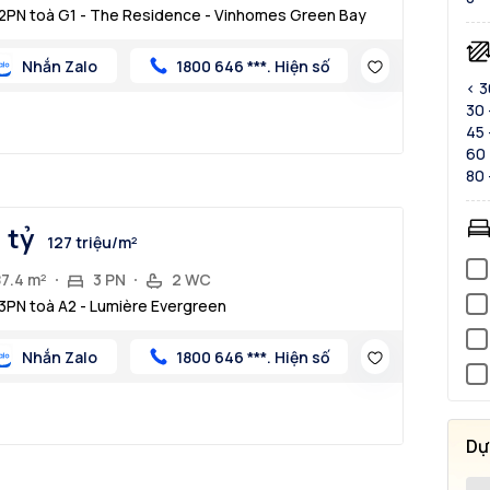
2PN toà G1 - The Residence - Vinhomes Green Bay
Nhắn Zalo
1800 646 ***. Hiện số
< 
30 
45 
60 
80 
1 tỷ
127 triệu/m²
87.4 m²
3 PN
2 WC
3PN toà A2 - Lumière Evergreen
Nhắn Zalo
1800 646 ***. Hiện số
Dự