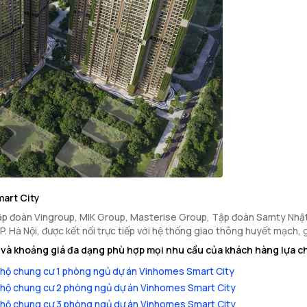
art City
ập đoàn Vingroup, MIK Group, Masterise Group, Tập đoàn Samty Nhật 
P. Hà Nội, được kết nối trực tiếp với hệ thống giao thông huyết mạch,
và khoảng giá đa dạng phù hợp mọi nhu cầu của khách hàng lựa c
hộ chung cư 1 phòng ngủ dự án Vinhomes Smart City
hộ chung cư 2 phòng ngủ dự án Vinhomes Smart City
hộ chung cư 3 phòng ngủ dự án Vinhomes Smart City