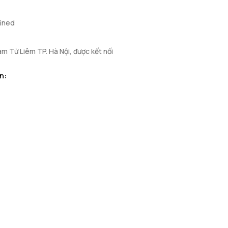
fined
m Từ Liêm TP. Hà Nội, được kết nối
n: