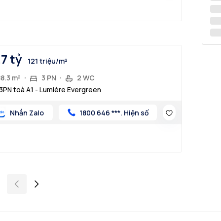
.7 tỷ
121 triệu/m²
8.3 m²
3 PN
2 WC
3PN toà A1 - Lumière Evergreen
Nhắn Zalo
1800 646 ***. Hiện số