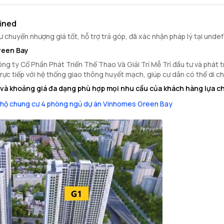
ined
chuyển nhượng giá tốt, hỗ trợ trả góp, đã xác nhận pháp lý tại unde
reen Bay
ty Cổ Phần Phát Triển Thể Thao Và Giải Trí Mễ Trì đầu tư và phát triể
trực tiếp với hệ thống giao thông huyết mạch, giúp cư dân có thể di 
và khoảng giá đa dạng phù hợp mọi nhu cầu của khách hàng lựa c
 hộ chung cư 4 phòng ngủ dự án Vinhomes Green Bay