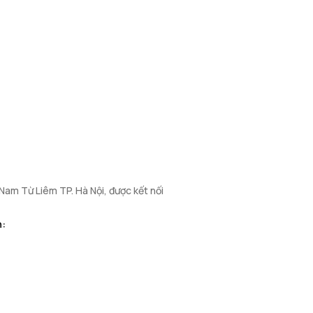
 Nam Từ Liêm TP. Hà Nội, được kết nối
n: