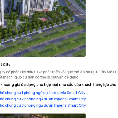
t City
ty cổ phần HBI đầu tư và phát triển với quy mô 3.3 ha tại P. Tây Mỗ Q.
ết mạch, giúp cư dân có thể di chuyển dễ dàng.
à khoảng giá đa dạng phù hợp mọi nhu cầu của khách hàng lựa chọ
hộ chung cư 1 phòng ngủ dự án Imperia Smart City
hộ chung cư 2 phòng ngủ dự án Imperia Smart City
hộ chung cư 3 phòng ngủ dự án Imperia Smart City