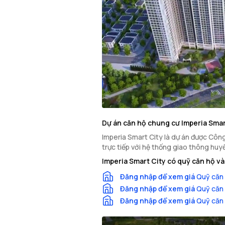
Dự án căn hộ chung cư Imperia Smar
Imperia Smart City là dự án được Công 
trực tiếp với hệ thống giao thông huy
Imperia Smart City có quỹ căn hộ v
Đăng nhập để xem giá
Quỹ căn 
Đăng nhập để xem giá
Quỹ căn 
Đăng nhập để xem giá
Quỹ căn 