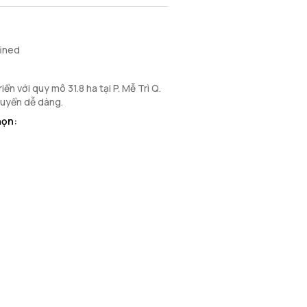
fined
n với quy mô 31.8 ha tại P. Mễ Trì Q.
chuyển dễ dàng.
họn: