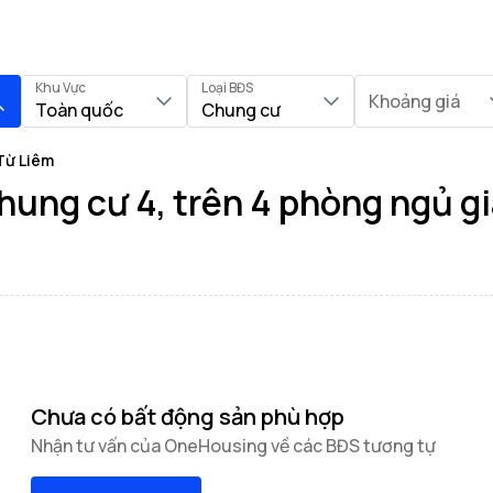
Khu Vực
Loại BĐS
Khoảng giá
Toàn quốc
Chung cư
Từ Liêm
ung cư 4, trên 4 phòng ngủ giá
Chưa có bất động sản phù hợp
Nhận tư vấn của OneHousing về các BĐS tương tự