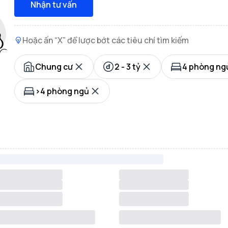
Nhận tư vấn
Hoặc ấn “X” để lược bớt các tiêu chí tìm kiếm
Chung cư
2 - 3 tỷ
4 phòng ng
>4 phòng ngủ