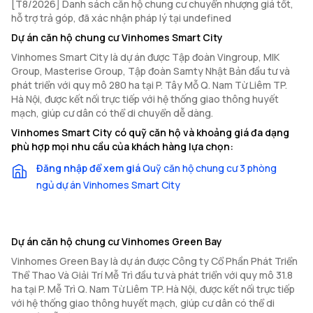
[T8/2026] Danh sách căn hộ chung cư chuyển nhượng giá tốt,
hỗ trợ trả góp, đã xác nhận pháp lý tại undefined
Dự án căn hộ chung cư Vinhomes Smart City
Vinhomes Smart City là dự án được Tập đoàn Vingroup, MIK
Group, Masterise Group, Tập đoàn Samty Nhật Bản đầu tư và
phát triển với quy mô 280 ha tại P. Tây Mỗ Q. Nam Từ Liêm TP.
Hà Nội, được kết nối trực tiếp với hệ thống giao thông huyết
mạch, giúp cư dân có thể di chuyển dễ dàng.
Vinhomes Smart City có quỹ căn hộ và khoảng giá đa dạng
phù hợp mọi nhu cầu của khách hàng lựa chọn:
Đăng nhập để xem giá
Quỹ căn hộ chung cư 3 phòng
ngủ dự án Vinhomes Smart City
Dự án căn hộ chung cư Vinhomes Green Bay
Vinhomes Green Bay là dự án được Công ty Cổ Phần Phát Triển
Thể Thao Và Giải Trí Mễ Trì đầu tư và phát triển với quy mô 31.8
ha tại P. Mễ Trì Q. Nam Từ Liêm TP. Hà Nội, được kết nối trực tiếp
với hệ thống giao thông huyết mạch, giúp cư dân có thể di