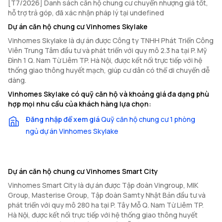
[T7/2026] Danh sách căn hộ chung cư chuyển nhượng giá tốt,
hỗ trợ trả góp, đã xác nhận pháp lý tại undefined
Dự án căn hộ chung cư Vinhomes Skylake
Vinhomes Skylake là dự án được Công ty TNHH Phát Triển Công
Viên Trung Tâm đầu tư và phát triển với quy mô 2.3 ha tại P. Mỹ
Đình 1 Q. Nam Từ Liêm TP. Hà Nội, được kết nối trực tiếp với hệ
thống giao thông huyết mạch, giúp cư dân có thể di chuyển dễ
dàng.
Vinhomes Skylake có quỹ căn hộ và khoảng giá đa dạng phù
hợp mọi nhu cầu của khách hàng lựa chọn:
Đăng nhập để xem giá
Quỹ căn hộ chung cư 1 phòng
ngủ dự án Vinhomes Skylake
Dự án căn hộ chung cư Vinhomes Smart City
Vinhomes Smart City là dự án được Tập đoàn Vingroup, MIK
Group, Masterise Group, Tập đoàn Samty Nhật Bản đầu tư và
phát triển với quy mô 280 ha tại P. Tây Mỗ Q. Nam Từ Liêm TP.
Hà Nội, được kết nối trực tiếp với hệ thống giao thông huyết