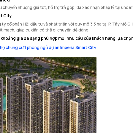
chuyển nhượng giá tốt, hỗ trợ trả góp, đã xác nhận pháp lý tại unde
t City
ty cổ phần HBI đầu tư và phát triển với quy mô 3.3 ha tại P. Tây Mỗ Q.
ết mạch, giúp cư dân có thể di chuyển dễ dàng.
à khoảng giá đa dạng phù hợp mọi nhu cầu của khách hàng lựa chọ
hộ chung cư 1 phòng ngủ dự án Imperia Smart City