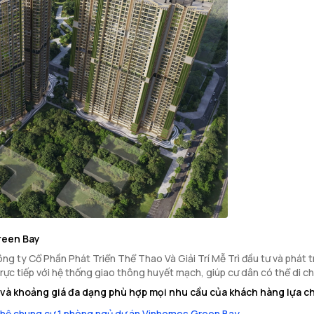
reen Bay
ty Cổ Phần Phát Triển Thể Thao Và Giải Trí Mễ Trì đầu tư và phát triể
trực tiếp với hệ thống giao thông huyết mạch, giúp cư dân có thể di 
và khoảng giá đa dạng phù hợp mọi nhu cầu của khách hàng lựa c
hộ chung cư 1 phòng ngủ dự án Vinhomes Green Bay