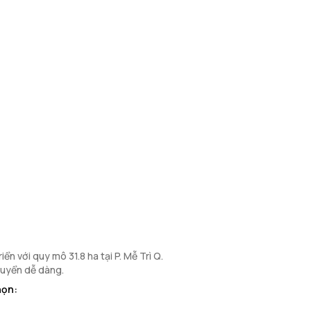
n với quy mô 31.8 ha tại P. Mễ Trì Q.
chuyển dễ dàng.
họn: