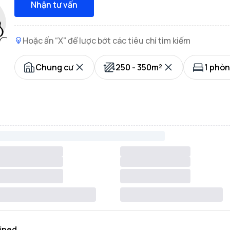
Nhận tư vấn
Hoặc ấn “X” để lược bớt các tiêu chí tìm kiếm
Chung cư
250 - 350m²
1 phò
ined