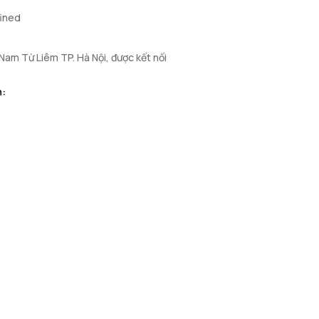
fined
 Nam Từ Liêm TP. Hà Nội, được kết nối
n: