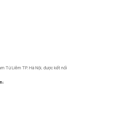
m Từ Liêm TP. Hà Nội, được kết nối
n: