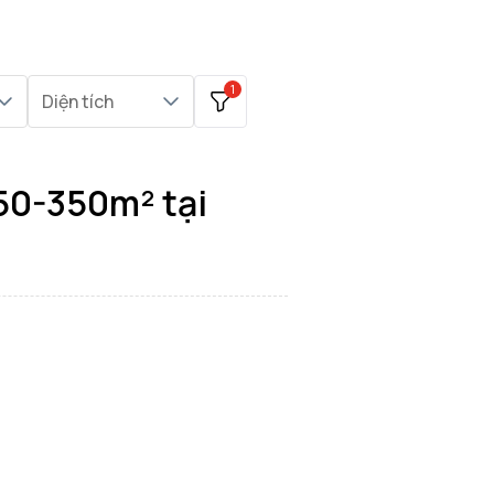
1
Diện tích
50-350m² tại