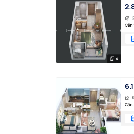
2.
2
Căn 
4
6.
Căn 