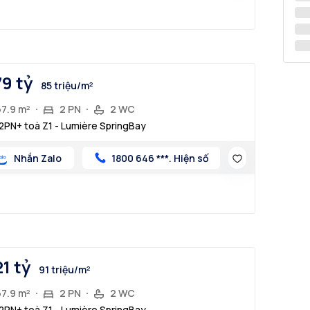
79 tỷ
85 triệu/m²
67.9 m²
2 PN
2 WC
2PN+ toà Z1 - Lumière SpringBay
Nhắn Zalo
1800 646 ***. Hiện số
21 tỷ
91 triệu/m²
67.9 m²
2 PN
2 WC
2PN+ toà Z1 - Lumière SpringBay