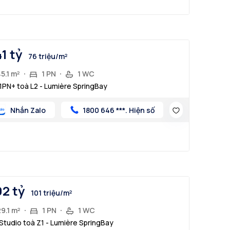
41 tỷ
76 triệu/m²
5.1 m²
1 PN
1 WC
1PN+ toà L2 - Lumière SpringBay
Nhắn Zalo
1800 646 ***. Hiện số
92 tỷ
101 triệu/m²
9.1 m²
1 PN
1 WC
Studio toà Z1 - Lumière SpringBay