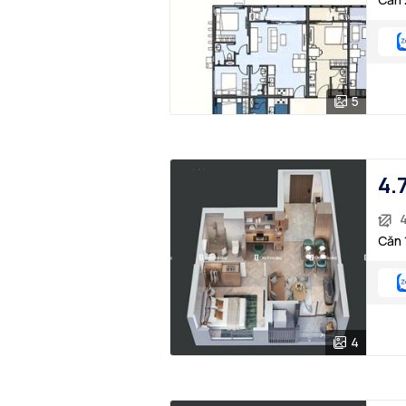
5
4.
Căn 
4