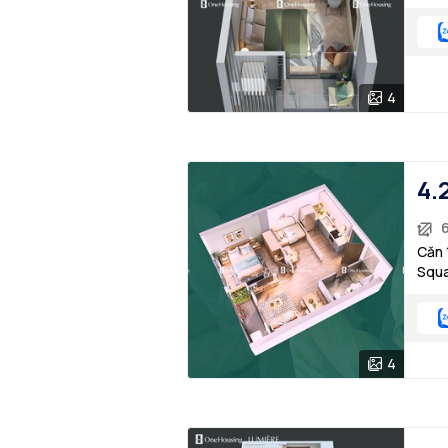
4
4.
6
Căn 
Squ
4