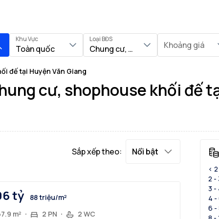
Khu Vực
Loại BĐS
Khoảng giá
Toàn quốc
Chung cư, Shophouse khối đế
ối đế tại Huyện Văn Giang
hung cư, shophouse khối đế t
Sắp xếp theo:
Nổi bật
< 2
2 -
3 -
96 tỷ
88 triệu/m²
4 -
6 -
67.9 m²
2 PN
2 WC
8 -