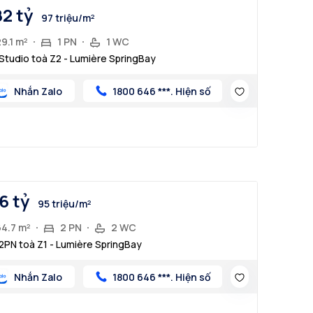
82 tỷ
97 triệu/m²
9.1 m²
1 PN
1 WC
Studio toà Z2 - Lumière SpringBay
Nhắn Zalo
1800 646 ***. Hiện số
16 tỷ
95 triệu/m²
64.7 m²
2 PN
2 WC
2PN toà Z1 - Lumière SpringBay
Nhắn Zalo
1800 646 ***. Hiện số