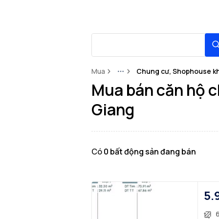
Mua
Chung cư, Shophouse kh
More
Mua bán căn hộ c
Giang
Có
0
bất động sản
đang bán
5.