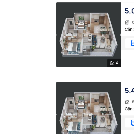
5.
Căn 
4
5.
Căn 