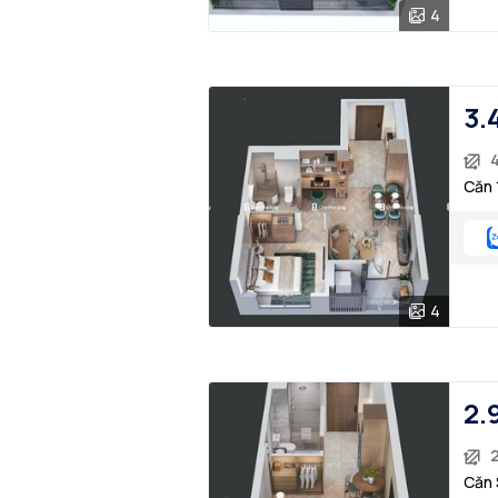
4
3.
4
Căn 
4
2.
2
Căn 