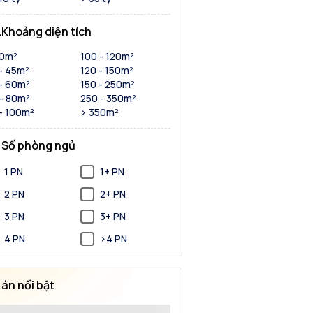
Khoảng diện tích
30m²
100 - 120m²
- 45m²
120 - 150m²
- 60m²
150 - 250m²
- 80m²
250 - 350m²
- 100m²
> 350m²
Số phòng ngủ
1 PN
1+ PN
2 PN
2+ PN
3 PN
3+ PN
4 PN
>4 PN
 án nổi bật