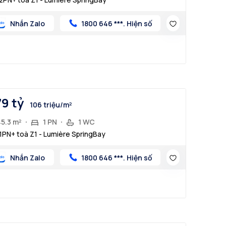
Nhắn Zalo
1800 646 ***. Hiện số
79 tỷ
106 triệu/m²
45.3 m²
1 PN
1 WC
1PN+ toà Z1 - Lumière SpringBay
Nhắn Zalo
1800 646 ***. Hiện số