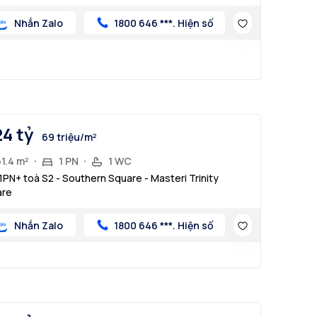
Nhắn Zalo
1800 646 ***. Hiện số
24 tỷ
69 triệu/m²
1.4 m²
1 PN
1 WC
1PN+ toà S2 - Southern Square - Masteri Trinity
are
Nhắn Zalo
1800 646 ***. Hiện số