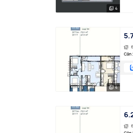
4
5.
Căn 
4
6.
Căn 