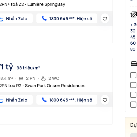
2PN+ toà Z2 - Lumière SpringBay
Nhắn Zalo
1800 646 ***. Hiện số
< 
30 
45 
60 
80 
71 tỷ
98 triệu/m²
58.4 m²
2 PN
2 WC
2PN toà R2 - Swan Park Onsen Residences
Nhắn Zalo
1800 646 ***. Hiện số
Dự