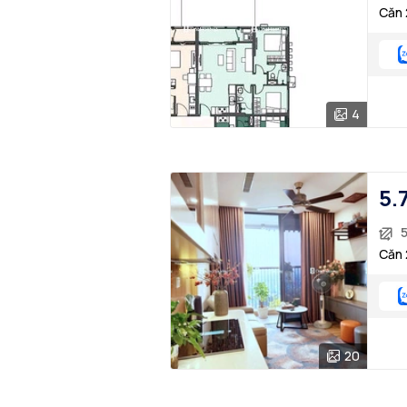
Căn 
4
5.
Căn 
20