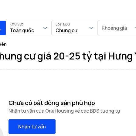
Khu Vực
Loại BĐS
Khoảng giá
Toàn quốc
Chung cư
Yên
hung cư giá 20-25 tỷ tại Hưng
Chưa có bất động sản phù hợp
Nhận tư vấn của OneHousing về các BĐS tương tự
Nhận tư vấn