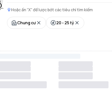
Hoặc ấn “X” để lược bớt các tiêu chí tìm kiếm
Chung cư
20 - 25 tỷ