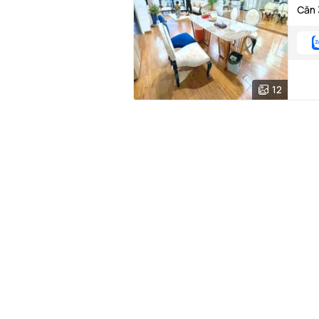
Căn 
12