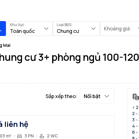
Khu Vực
Loại BĐS
Khoảng giá
Toàn quốc
Chung cư
g Mai
hung cư 3+ phòng ngủ 100-120
Sắp xếp theo:
Nổi bật
< 2
2 -
3 -
á liên hệ
4 -
6 -
103 m²
3 PN
2 WC
8 -