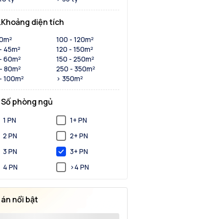
Khoảng diện tích
30m²
100 - 120m²
- 45m²
120 - 150m²
- 60m²
150 - 250m²
- 80m²
250 - 350m²
- 100m²
> 350m²
Số phòng ngủ
1 PN
1+ PN
2 PN
2+ PN
3 PN
3+ PN
4 PN
>4 PN
 án nổi bật