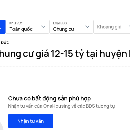
Khu Vực
Loại BĐS
Khoảng giá
Toàn quốc
Chung cư
i Đức
ung cư giá 12-15 tỷ tại huyện
Chưa có bất động sản phù hợp
Nhận tư vấn của OneHousing về các BĐS tương tự
Nhận tư vấn