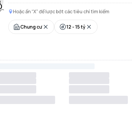
Hoặc ấn “X” để lược bớt các tiêu chí tìm kiếm
Chung cư
12 - 15 tỷ