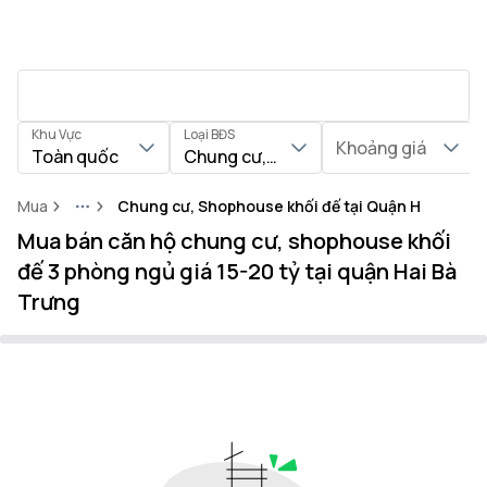
Khu Vực
Loại BĐS
Khoảng giá
Toàn quốc
Chung cư, Shophouse khối đế
Mua
Chung cư, Shophouse khối đế tại Quận Hai Bà Tr
More
Mua bán căn hộ chung cư, shophouse khối
đế 3 phòng ngủ giá 15-20 tỷ tại quận Hai Bà
Trưng