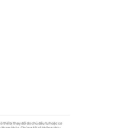
 thể bị thay đổi do chủ đầu tư hoặc cơ
in tham khảo. Chúng tôi sẽ không chịu