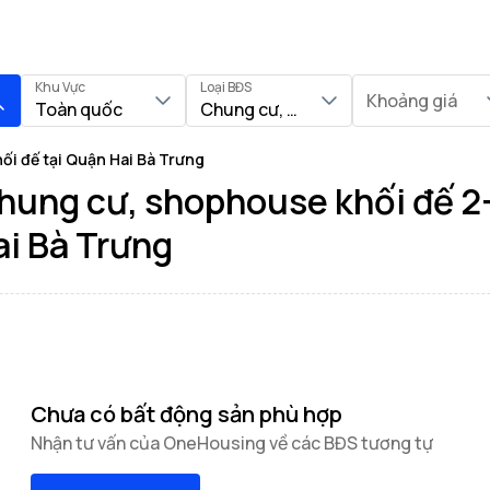
Khu Vực
Loại BĐS
Khoảng giá
Toàn quốc
Chung cư, Shophouse khối đế
i đế tại Quận Hai Bà Trưng
hung cư, shophouse khối đế 2
ai Bà Trưng
Chưa có bất động sản phù hợp
Nhận tư vấn của OneHousing về các BĐS tương tự