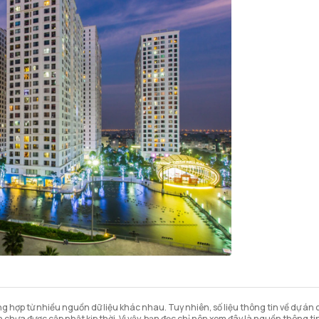
 hợp từ nhiều nguồn dữ liệu khác nhau. Tuy nhiên, số liệu thông tin về dự án có
chưa được cập nhật kịp thời. Vì vậy, bạn đọc chỉ nên xem đây là nguồn thông t