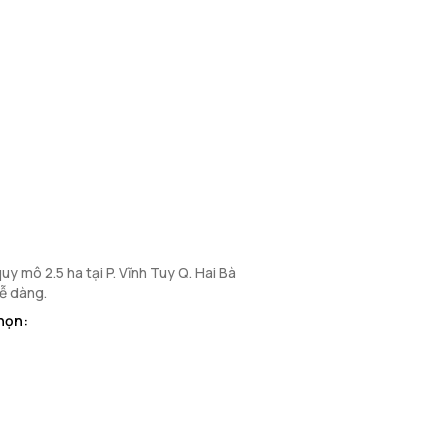
y mô 2.5 ha tại P. Vĩnh Tuy Q. Hai Bà
dễ dàng.
họn: