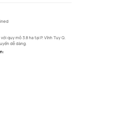
fined
với quy mô 3.8 ha tại P. Vĩnh Tuy Q.
chuyển dễ dàng.
n: