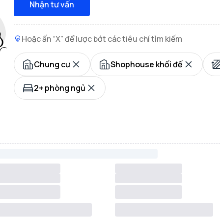
Nhận tư vấn
Hoặc ấn “X” để lược bớt các tiêu chí tìm kiếm
Chung cư
Shophouse khối đế
2+ phòng ngủ