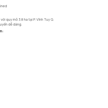
fined
với quy mô 3.8 ha tại P. Vĩnh Tuy Q.
chuyển dễ dàng.
n: