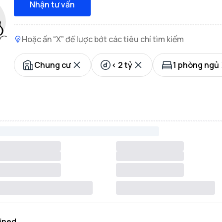
Nhận tư vấn
Hoặc ấn “X” để lược bớt các tiêu chí tìm kiếm
Chung cư
< 2 tỷ
1 phòng ngủ
ined