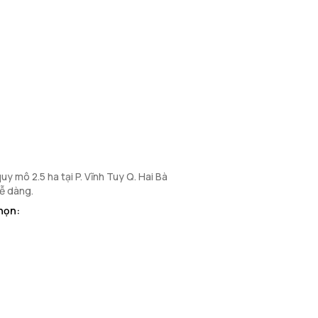
y mô 2.5 ha tại P. Vĩnh Tuy Q. Hai Bà
dễ dàng.
họn: