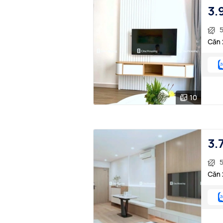
3.
Căn 
10
3.
Căn 