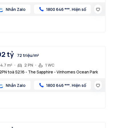
Nhắn Zalo
1800 646 ***. Hiện số
92 tỷ
72 triệu/m²
54.7 m²
2 PN
1 WC
2PN toà S2.16 - The Sapphire - Vinhomes Ocean Park
Nhắn Zalo
1800 646 ***. Hiện số