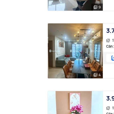
9
3.
Căn 
4
3.
5
Căn 