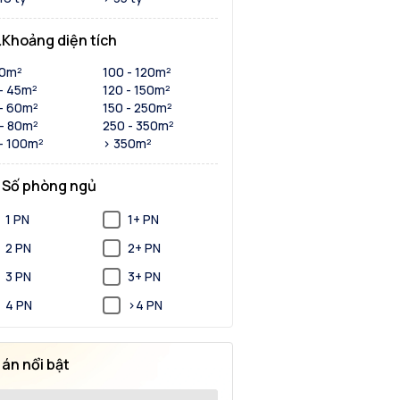
Khoảng diện tích
30m²
100 - 120m²
- 45m²
120 - 150m²
- 60m²
150 - 250m²
- 80m²
250 - 350m²
- 100m²
> 350m²
Số phòng ngủ
1 PN
1+ PN
2 PN
2+ PN
3 PN
3+ PN
4 PN
>4 PN
 án nổi bật