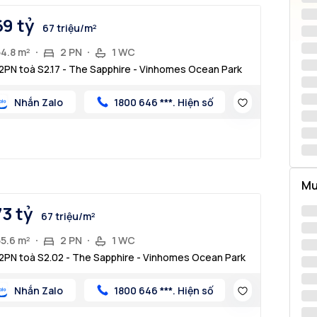
69 tỷ
67 triệu/m²
54.8 m²
2 PN
1 WC
2PN toà S2.17 - The Sapphire - Vinhomes Ocean Park
Nhắn Zalo
1800 646 ***. Hiện số
Mu
73 tỷ
67 triệu/m²
55.6 m²
2 PN
1 WC
2PN toà S2.02 - The Sapphire - Vinhomes Ocean Park
Nhắn Zalo
1800 646 ***. Hiện số