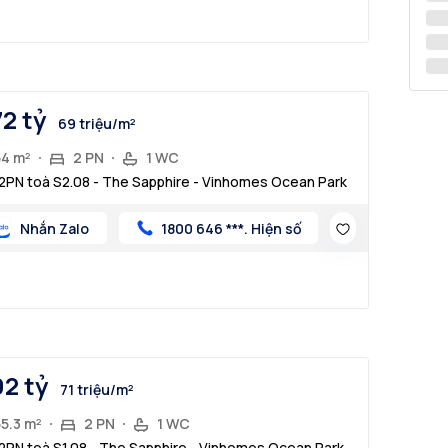
72 tỷ
69 triệu/m²
54 m²
2 PN
1 WC
2PN toà S2.08 - The Sapphire - Vinhomes Ocean Park
Nhắn Zalo
1800 646 ***. Hiện số
92 tỷ
71 triệu/m²
5.3 m²
2 PN
1 WC
2PN toà S1.08 - The Sapphire - Vinhomes Ocean Park