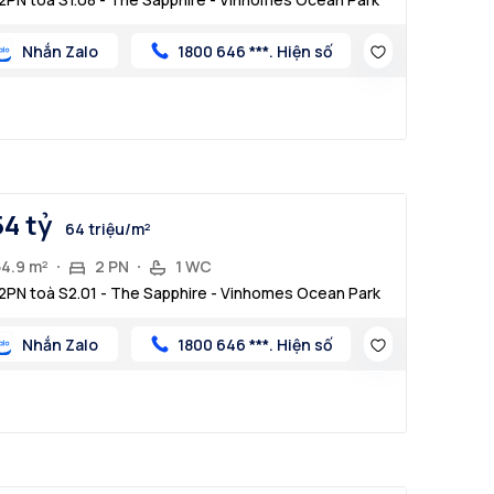
Nhắn Zalo
1800 646 ***. Hiện số
54 tỷ
64 triệu/m²
54.9 m²
2 PN
1 WC
2PN toà S2.01 - The Sapphire - Vinhomes Ocean Park
Nhắn Zalo
1800 646 ***. Hiện số