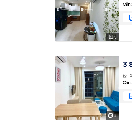
Căn 
5
3.
Căn 
4