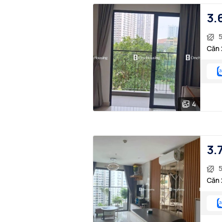
3.
Căn 
4
3.
Căn 