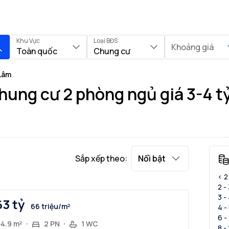
Khu Vực
Loại BĐS
Khoảng giá
Toàn quốc
Chung cư
Lâm
ung cư 2 phòng ngủ giá 3-4 tỷ
Sắp xếp theo:
Nổi bật
< 2
2 -
3 -
63 tỷ
66 triệu/m²
4 -
6 -
54.9 m²
2 PN
1 WC
8 -