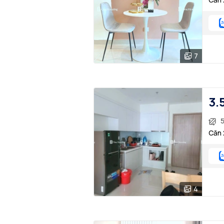
7
3.
Căn 
4