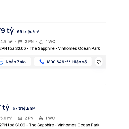
79 tỷ
69 triệu/m²
54.9 m²
2 PN
1 WC
2PN toà S2.03 - The Sapphire - Vinhomes Ocean Park
Nhắn Zalo
1800 646 ***. Hiện số
7 tỷ
67 triệu/m²
55.6 m²
2 PN
1 WC
2PN toà S1.09 - The Sapphire - Vinhomes Ocean Park